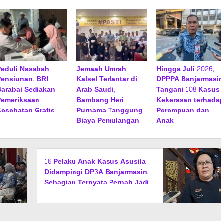
Peduli Nasabah
Jemaah Umrah
Hingga Juli 2026,
Pensiunan, BRI
Kalsel Terlantar di
DPPPA Banjarmasi
Barabai Sediakan
Arab Saudi,
Tangani 108 Kasus
Pemeriksaan
Bambang Heri
Kekerasan terhada
Kesehatan Gratis
Purnama Tanggung
Perempuan dan
Biaya Pemulangan
Anak
16 Pelaku Anak Kasus Asusila
Didampingi DP3A Banjarmasin,
Sebagian Ternyata Pernah Jadi
Korban