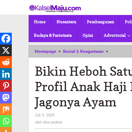
Lewati
ke
konten
Home
Nusantara
Pembangunan
Pol
Budaya & Pariwisata
Opini
Advertorial
Bikin
Homepage
»
Sosial & Keagamaan
»
Heboh
Satu
Bikin Heboh Satu
Indonesia,
Ini
dia
Profil Anak Haji
Profil
Anak
Jagonya Ayam
Haji
Isam
yang
oleh
Juli 5, 2025
Beli
elsa
oleh
elsa pratiwi
Saham
pratiwi
Jagonya