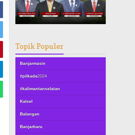
Topik Populer
Banjarmasin
#pilkada2024
#kalimantanselatan
Kalsel
Balangan
Banjarbaru