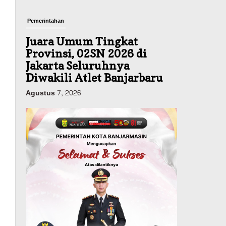
Pemerintahan
Juara Umum Tingkat
Provinsi, 02SN 2026 di
Jakarta Seluruhnya
Diwakili Atlet Banjarbaru
Agustus 7, 2026
Headline
Investasi & Keuangan
KUA-PPAS 2027 Banjarbaru
Defisit 170 Miliar,
Pendapatan 1,2 Triliun
Belanja 1,37 Triliun, Tutup
Kekurangan dari SiLPA
Agustus 7, 2026