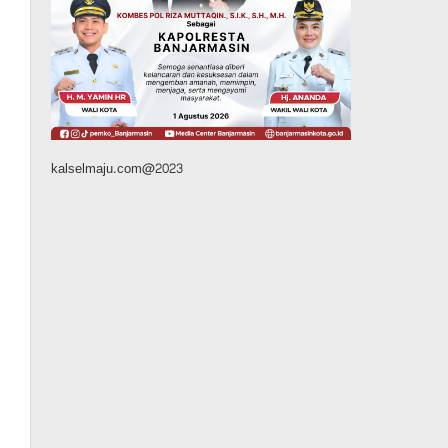
Kalsel
Operasi Sikat Intan 2026
Berakhir, Polda Kalsel
Amankan Ribuan Miras
Hingga Beberapa Tuak
Agustus 7, 2026
kalselmaju.com@2023
Pemerintahan
Sosial & Keagamaan
Banjarmasin Pilot Project
Perlinsos Digital, Target 30
Persen IKD Masih Jauh,
Komisi II DPR Turun
Tangan
Agustus 7, 2026