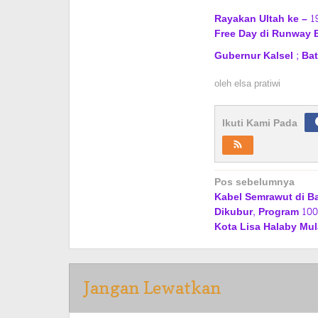
Rayakan Ultah ke – 1
Free Day di Runway 
Gubernur Kalsel ; Ba
oleh
elsa pratiwi
Ikuti Kami Pada
Navigasi
Pos sebelumnya
Kabel Semrawut di B
pos
Dikubur, Program 100 
Kota Lisa Halaby Mul
Jangan Lewatkan