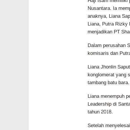
Haji Isam memiliki
Nusantara. Ia memp
anaknya, Liana Sa
Liana, Putra Rizky
menjadikan PT Shan
Dalam perusahan Sh
komisaris dan Putr
Liana Jhonlin Sapu
konglomerat yang s
tambang batu bara.
Liana menempuh pe
Leadership di Sant
tahun 2018.
Setelah menyelesai