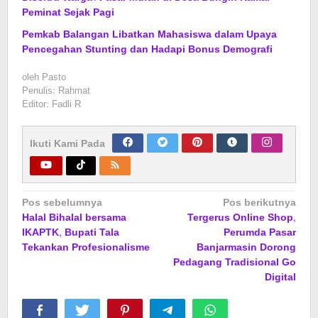
Peminat Sejak Pagi
Pemkab Balangan Libatkan Mahasiswa dalam Upaya
Pencegahan Stunting dan Hadapi Bonus Demografi
oleh
Pasto
Penulis: Rahmat
Editor: Fadli R
Ikuti Kami Pada
Navigasi
Pos sebelumnya
Pos berikutnya
Halal Bihalal bersama
Tergerus Online Shop,
pos
IKAPTK, Bupati Tala
Perumda Pasar
Tekankan Profesionalisme
Banjarmasin Dorong
Pedagang Tradisional Go
Digital