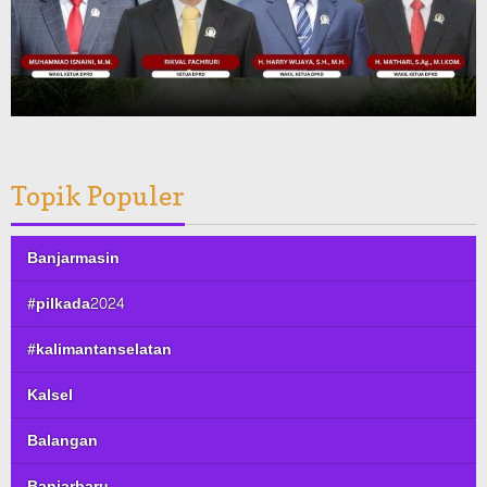
Topik Populer
Banjarmasin
#pilkada2024
#kalimantanselatan
Kalsel
Balangan
Banjarbaru