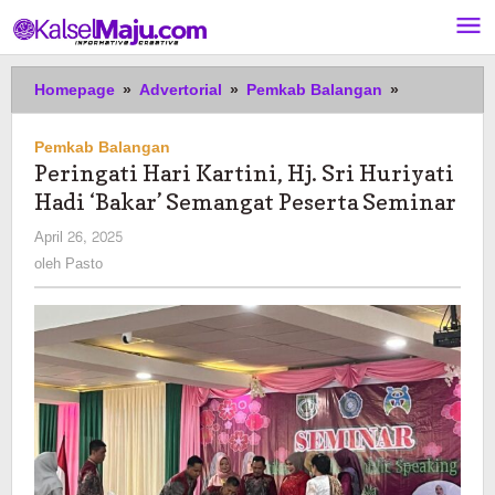
Lewati
ke
konten
Peringati
Homepage
»
Advertorial
»
Pemkab Balangan
»
Hari
Kartini,
Pemkab Balangan
Hj.
Peringati Hari Kartini, Hj. Sri Huriyati
Sri
Hadi ‘Bakar’ Semangat Peserta Seminar
Huriyati
Hadi
oleh
April 26, 2025
'Bakar'
Pasto
oleh
Pasto
Semangat
Peserta
Seminar