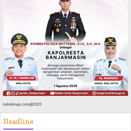
Operasi Sikat Intan 2026 Berakhir, Polda
Kalsel Amankan Ribuan Miras Hingga
Beberapa Tuak
Agustus 7, 2026
Pemerintahan
Sosial & Keagamaan
Banjarmasin Pilot Project Perlinsos
Digital, Target 30 Persen IKD Masih
Jauh, Komisi II DPR Turun Tangan
Agustus 7, 2026
kalselmaju.com@2023
Headline