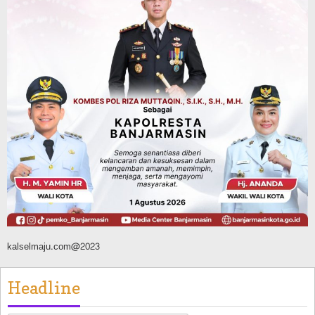
Dipadamkan, Kadishut Kalsel
Memimpin Langsung Aksi di Lapangan
Agustus 6, 2026
Advertorial
Pemkab Balangan
Silaturahmi ke DPRD Balangan, Kapolres
AKBP Arif Mansyur Perkuat Koordinasi
Keamanan Daerah
Agustus 6, 2026
kalselmaju.com@2023
Headline