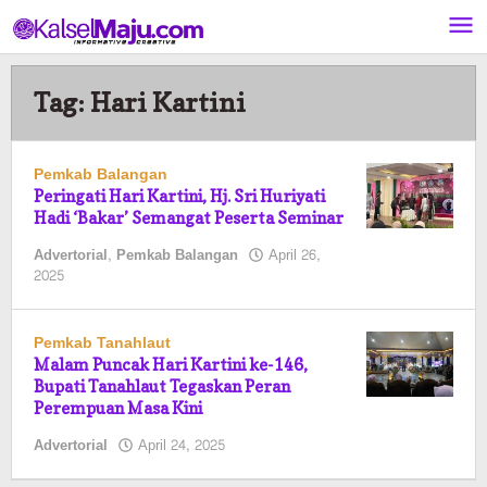
Lewati
ke
konten
Tag:
Hari Kartini
Pemkab Balangan
Peringati Hari Kartini, Hj. Sri Huriyati
Hadi ‘Bakar’ Semangat Peserta Seminar
Advertorial
,
Pemkab Balangan
April 26,
oleh
2025
Pasto
Pemkab Tanahlaut
Malam Puncak Hari Kartini ke-146,
Bupati Tanahlaut Tegaskan Peran
Perempuan Masa Kini
oleh
Advertorial
April 24, 2025
Pasto