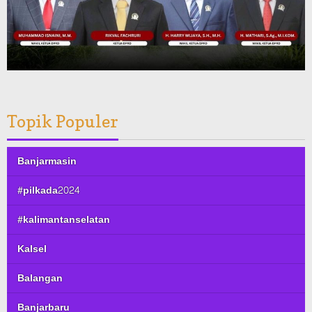
Topik Populer
Banjarmasin
#pilkada2024
#kalimantanselatan
Kalsel
Balangan
Banjarbaru