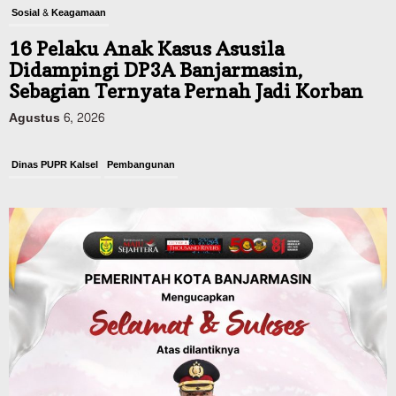
Sosial & Keagamaan
16 Pelaku Anak Kasus Asusila
Didampingi DP3A Banjarmasin,
Sebagian Ternyata Pernah Jadi Korban
Agustus 6, 2026
Dinas PUPR Kalsel
Pembangunan
Tindak Lanjut Pascakecelakaan Maut,
Pemerintah Janji Tingkatkan Fasilitas
Keselamatan Jalan Alternatif
Banjarbaru–Batulicin
Agustus 6, 2026
Dinas Kehutanan Kalsel
Tahura Sultan Adam Sempat Alami
Kebakaran Lahan, Api Berhasil