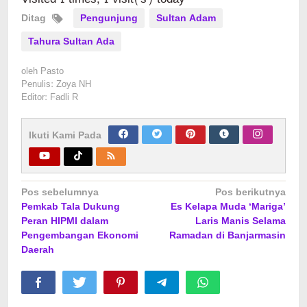
Ditag
Pengunjung
Sultan Adam
Tahura Sultan Ada
oleh
Pasto
Penulis: Zoya NH
Editor: Fadli R
Ikuti Kami Pada
Navigasi
Pos sebelumnya
Pos berikutnya
Pemkab Tala Dukung
Es Kelapa Muda ‘Mariga’
pos
Peran HIPMI dalam
Laris Manis Selama
Pengembangan Ekonomi
Ramadan di Banjarmasin
Daerah