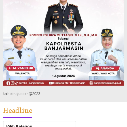
Antasari dan Gelar Ulang Janji
Agustus 8, 2026
Budaya & Pariwisata
Sambut Ketua Komisi II DPR RI, Yamin
Suguhkan Ikan Sepat Kering dan
Cacapan Khas Banjar
Agustus 8, 2026
kalselmaju.com@2023
Headline
Headline