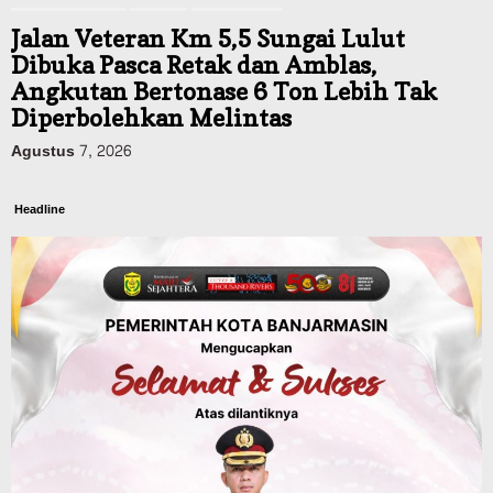
Jalan Veteran Km 5,5 Sungai Lulut
Dibuka Pasca Retak dan Amblas,
Angkutan Bertonase 6 Ton Lebih Tak
Diperbolehkan Melintas
Agustus 7, 2026
Headline
Panaskan Kembali Arena Panjat Tebing,
FPTI Banjarmasin Siapkan Sirkuit se-
Kalsel
Agustus 8, 2026
Sosial & Keagamaan
Hari Pramuka ke-65, Kwarcab
Banjarmasin Ziarah ke Makam Pangeran