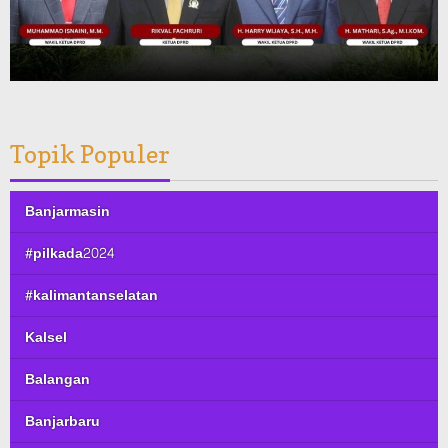
Topik Populer
Banjarmasin
#pilkada2024
#kalimantanselatan
Kalsel
Balangan
Banjarbaru