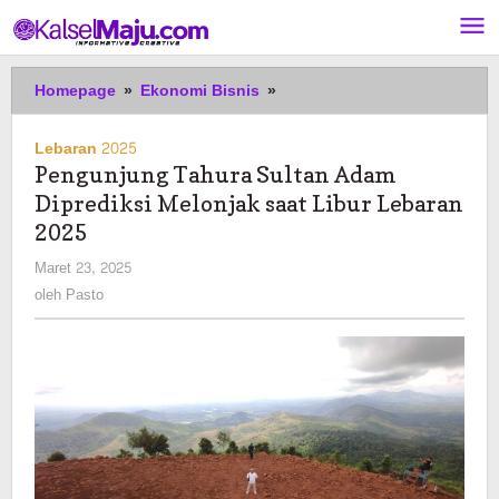
Lewati
ke
konten
Pengunjung
Homepage
»
Ekonomi Bisnis
»
Tahura
Sultan
Lebaran 2025
Adam
Pengunjung Tahura Sultan Adam
Diprediksi
Diprediksi Melonjak saat Libur Lebaran
Melonjak
saat
2025
Libur
oleh
Maret 23, 2025
Lebaran
Pasto
oleh
Pasto
2025