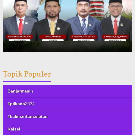
Topik Populer
Banjarmasin
#pilkada2024
#kalimantanselatan
Kalsel