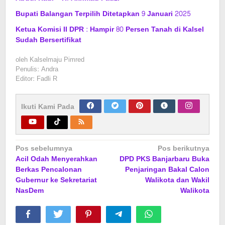
Bupati Balangan Terpilih Ditetapkan 9 Januari 2025
Ketua Komisi II DPR : Hampir 80 Persen Tanah di Kalsel
Sudah Bersertifikat
oleh
Kalselmaju Pimred
Penulis: Andra
Editor: Fadli R
Ikuti Kami Pada
Navigasi
Pos sebelumnya
Pos berikutnya
Acil Odah Menyerahkan
DPD PKS Banjarbaru Buka
pos
Berkas Pencalonan
Penjaringan Bakal Calon
Gubernur ke Sekretariat
Walikota dan Wakil
NasDem
Walikota