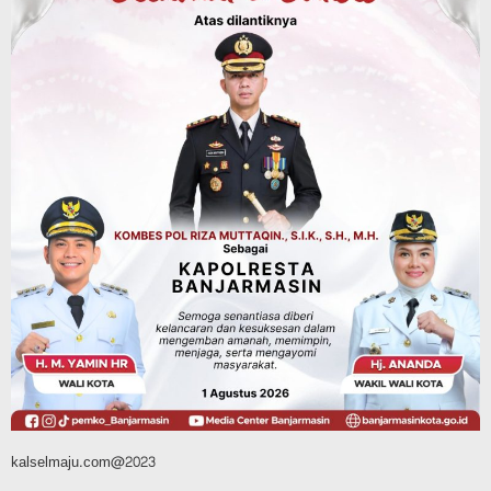
Dinas Kehutanan Kalsel
Tahura Sultan Adam Sempat Alami
Kebakaran Lahan, Api Berhasil
Dipadamkan, Kadishut Kalsel
Memimpin Langsung Aksi di Lapangan
Agustus 6, 2026
Advertorial
Pemkab Balangan
Silaturahmi ke DPRD Balangan, Kapolres
AKBP Arif Mansyur Perkuat Koordinasi
Keamanan Daerah
Agustus 6, 2026
kalselmaju.com@2023