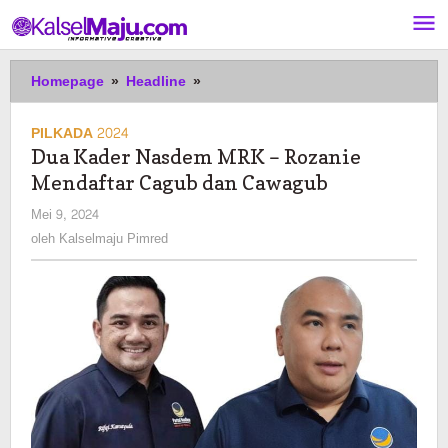
Lewati
ke
konten
Dua
Homepage
»
Headline
»
Kader
Nasdem
PILKADA 2024
MRK
Dua Kader Nasdem MRK – Rozanie
-
Mendaftar Cagub dan Cawagub
Rozanie
Mendaftar
oleh
Mei 9, 2024
Cagub
Kalselmaju
oleh
Kalselmaju Pimred
dan
Pimred
Cawagub