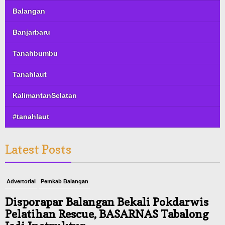
Balangan
Banjarbaru
Tanahbumbu
Tanahlaut
KalimantanSelatan
#tanahlaut
Latest Posts
Advertorial
Pemkab Balangan
Disporapar Balangan Bekali Pokdarwis
Pelatihan Rescue, BASARNAS Tabalong