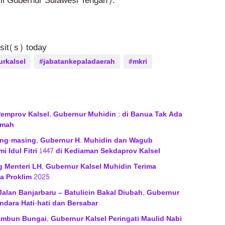
l Gubernur Sulawesi Tengah).
isit(s) today
rkalsel
#jabatankepaladaerah
#mkri
mprov Kalsel, Gubernur Muhidin : di Banua Tak Ada
umah
ng-masing, Gubernur H. Muhidin dan Wagub
i Idul Fitri 1447 di Kediaman Sekdaprov Kalsel
 Menteri LH, Gubernur Kalsel Muhidin Terima
 Proklim 2025
 Jalan Banjarbaru – Batulicin Bakal Diubah, Gubernur
dara Hati-hati dan Bersabar
bun Bungai, Gubernur Kalsel Peringati Maulid Nabi