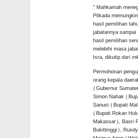
” Mahkamah menega
Pilkada memungkink
hasil pemilihan tah
jabatannya sampai 
hasil pemilihan ser
melebihi masa jaba
Isra, dikutip dari
mk
Permohonan penguji
orang kepala daera
(Gubernur Sumatera 
Simon Nahak (Bupa
Sanusi (Bupati Ma
(Bupati Rokan Hul
Makassar), Basri 
Bukittinggi), Rusd