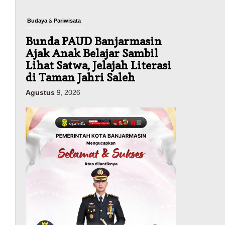
Budaya & Pariwisata
Bunda PAUD Banjarmasin
Ajak Anak Belajar Sambil
Lihat Satwa, Jelajah Literasi
di Taman Jahri Saleh
Agustus 9, 2026
Advertorial
Pemkab Balangan
28 Pelajar Halong Balangan
Jalani Latihan Intensif
Paskibraka, Ditempa TNI-
Polri Sambut HUT ke-81 RI
Agustus 9, 2026
Advertorial
Pemkab Tanahlaut