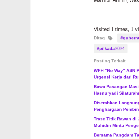
Ma’mur Amin (Waki
Visited 1 times, 1 v
Ditag
#gubernu
#pilkada2024
Posting Terkait
WFH “No Way” ASN Pe
Urgensi Kerja dari R
Bawa Pasangan Masi
Hasnuryadi Silaturahm
Diserahkan Langsung
Penghargaan Pembina
Trase Titik Rawan di
Muhidin Minta Pengen
Bersama Pangdam Tam