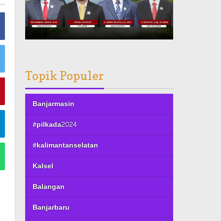
Topik Populer
Banjarmasin
#pilkada2024
#kalimantanselatan
Kalsel
Balangan
Banjarbaru