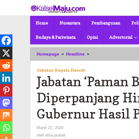
Lewati
ke
konten
Home
Nusantara
Pembangunan
Pol
Budaya & Pariwisata
Opini
Advertorial
Jabatan
Homepage
»
Headline
»
'Paman
Birin
Jabatan Kepala Daerah
-
Jabatan ‘Paman B
Muhidin'
Diperpanjang
Hingga
Diperpanjang Hi
Dilantiknya
Gubernur
Gubernur Hasil 
Hasil
Pilkada
2024
oleh
Maret 22, 2024
elsa
oleh
elsa pratiwi