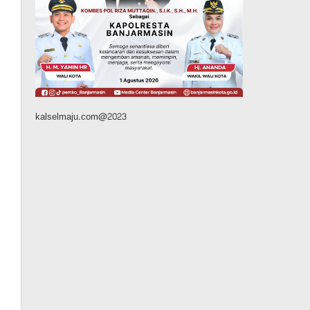
Delegasi Kementerian LH
Kunjungi Tanahlaut, Bupati
Rahmat Paparkan Potensi
363 Ribu Hektare Wilayah
Agustus 9, 2026
kalselmaju.com@2023
Advertorial
Pemkab Tanahlaut
Bupati Rahmat Buka Bupati
Cup Basket 2026, Bidik
Emas Porprov dan
Rencanakan Pindah Indoor
2027
Agustus 9, 2026