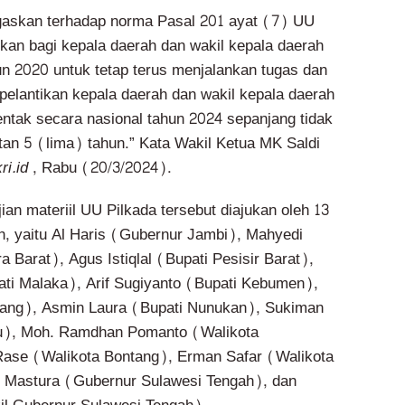
skan terhadap norma Pasal 201 ayat (7) UU
an bagi kepala daerah dan wakil kepala daerah
un 2020 untuk tetap terus menjalankan tugas dan
pelantikan kepala daerah dan wakil kepala daerah
entak secara nasional tahun 2024 sepanjang tidak
tan 5 (lima) tahun.” Kata Wakil Ketua MK Saldi
ri.id
, Rabu (20/3/2024).
an materiil UU Pilkada tersebut diajukan oleh 13
h, yaitu Al Haris (Gubernur Jambi), Mahyedi
Barat), Agus Istiqlal (Bupati Pesisir Barat),
ti Malaka), Arif Sugiyanto (Bupati Kebumen),
lang), Asmin Laura (Bupati Nunukan), Sukiman
u), Moh. Ramdhan Pomanto (Walikota
Rase (Walikota Bontang), Erman Safar (Walikota
y Mastura (Gubernur Sulawesi Tengah), dan