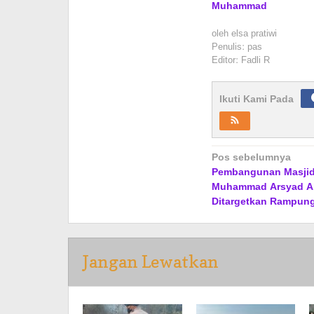
Muhammad
oleh
elsa pratiwi
Penulis: pas
Editor: Fadli R
Ikuti Kami Pada
Navigasi
Pos sebelumnya
Pembangunan Masjid
pos
Muhammad Arsyad Al
Ditargetkan Rampung
Jangan Lewatkan