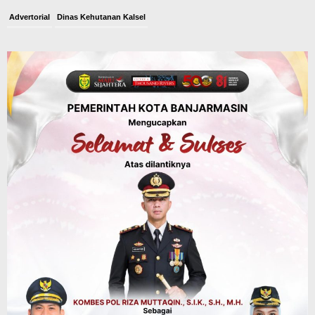
Advertorial
Dinas Kehutanan Kalsel
Api Sempat Berkobar, Karhutla di
Tahura Sultan Adam Berhasil
Dikendalikan
Agustus 8, 2026
Headline
Kalsel
Polres Banjarbaru Selidiki Penyebab
Karhutla di Cempaka, Pemilik Lahan
Mulai Dimintai Keterangan
Agustus 8, 2026
Headline
Pembangunan
Jalan Lingkar Selatan Banjarbaru
Hubungkan Daerah Palam, Guntung