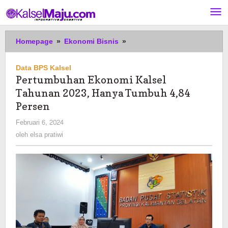
Lewati
ke
konten
Pertumbuhan
Homepage
»
Ekonomi Bisnis
»
Ekonomi
Kalsel
Data BPS Kalsel
Tahunan
Pertumbuhan Ekonomi Kalsel
2023,
Tahunan 2023, Hanya Tumbuh 4,84
Hanya
Tumbuh
Persen
4,84
oleh
Februari 6, 2024
Persen
elsa
oleh
elsa pratiwi
pratiwi