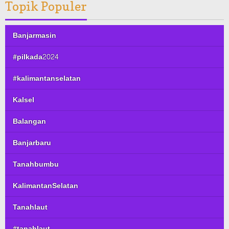
Topik Populer
Banjarmasin
#pilkada2024
#kalimantanselatan
Kalsel
Balangan
Banjarbaru
Tanahbumbu
KalimantanSelatan
Tanahlaut
#tanahlaut