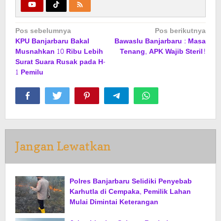
Navigasi
Pos sebelumnya
Pos berikutnya
KPU Banjarbaru Bakal
Bawaslu Banjarbaru : Masa
pos
Musnahkan 10 Ribu Lebih
Tenang, APK Wajib Steril!
Surat Suara Rusak pada H-
1 Pemilu
Jangan Lewatkan
Polres Banjarbaru Selidiki Penyebab
Karhutla di Cempaka, Pemilik Lahan
Mulai Dimintai Keterangan