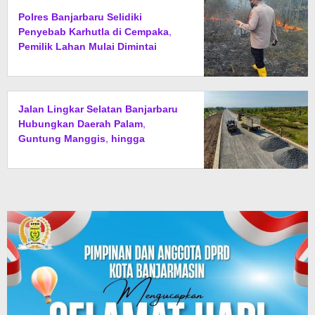
Polres Banjarbaru Selidiki
Penyebab Karhutla di Cempaka,
Pemilik Lahan Mulai Dimintai
Keterangan
Jalan Lingkar Selatan Banjarbaru
Hubungkan Daerah Palam,
Guntung Manggis, hingga
Batibati, Target Urai Kemacetan
dan Buka Kawasan Baru