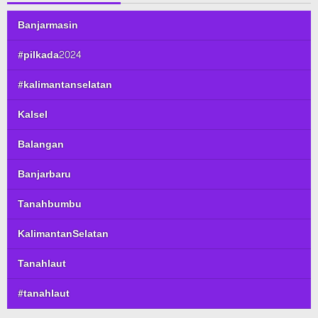
Banjarmasin
#pilkada2024
#kalimantanselatan
Kalsel
Balangan
Banjarbaru
Tanahbumbu
KalimantanSelatan
Tanahlaut
#tanahlaut