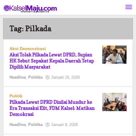
Lewati
ke
konten
Tag:
Pilkada
Aksi Demonstrasi
Aksi Tolak Pilkada Lewat DPRD, Supian
HK Sebut Sepakat Kepala Daerah Tetap
Dipilih Masyarakat
oleh
Headline
,
Politika
Januari 19, 2026
Pasto
Politik
Pilkada Lewat DPRD Dinilai Mundur ke
Era Transaksi Elit, FDM Kalsel: Matikan
Demokrasi
oleh
Headline
,
Politika
Januari 8, 2026
Pasto