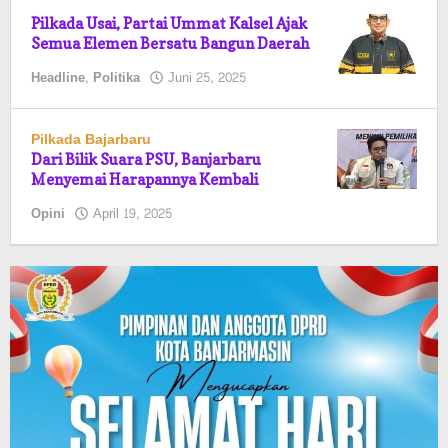
Pilkada Usai, Partai Ummat Kalsel Ajak
Semua Elemen Bersatu Bangun Daerah
oleh
Headline
,
Politika
Juni 25, 2025
Pasto
Pilkada Bajarbaru
Dari Bilik Suara PSU, Banjarbaru
Menyemai Harapannya Kembali
oleh
Opini
April 19, 2025
Pasto