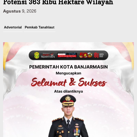
Potensi 363 Ribu Hektare Wilayah
Agustus 9, 2026
Advertorial
Pemkab Tanahlaut
Bupati Rahmat Buka Bupati Cup Basket
2026, Bidik Emas Porprov dan
Rencanakan Pindah Indoor 2027
Agustus 9, 2026
Sosial & Keagamaan
45 Pramuka Banjarmasin Berangkat ke
Jamnas XII Cibubur, Termasuk Dua
Peserta Berkebutuhan Khusus
Agustus 9, 2026
Headline
Kalsel