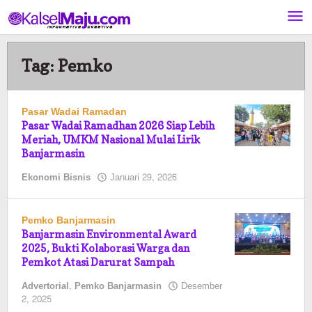
Lewati
ke
konten
Tag:
Pemko
Pasar Wadai Ramadan
Pasar Wadai Ramadhan 2026 Siap Lebih
Meriah, UMKM Nasional Mulai Lirik
Banjarmasin
oleh
Ekonomi Bisnis
Januari 29, 2026
Pasto
Pemko Banjarmasin
Banjarmasin Environmental Award
2025, Bukti Kolaborasi Warga dan
Pemkot Atasi Darurat Sampah
Advertorial
,
Pemko Banjarmasin
Desember
oleh
2, 2025
Pasto