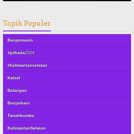
Topik Populer
Banjarmasin
#pilkada2024
#kalimantanselatan
Kalsel
Balangan
Banjarbaru
Tanahbumbu
KalimantanSelatan