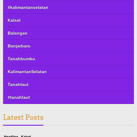
#kalimantanselatan
Kalsel
Balangan
Banjarbaru
Tanahbumbu
KalimantanSelatan
Tanahlaut
#tanahlaut
Latest Posts
Headline
Kalsel