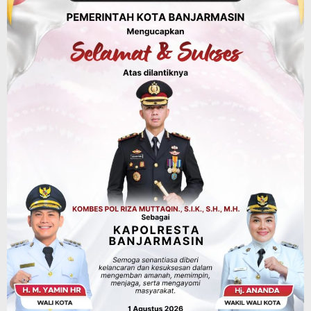
Kalsel
Agustus 8, 2026
Sosial & Keagamaan
Hari Pramuka ke-65, Kwarcab
Banjarmasin Ziarah ke Makam Pangeran
Antasari dan Gelar Ulang Janji
Agustus 8, 2026
Advertorial
Dinas Kehutanan Kalsel
Api Sempat Berkobar, Karhutla di
Tahura Sultan Adam Berhasil
Dikendalikan
Agustus 8, 2026