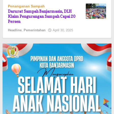
Penanganan Sampah
Darurat Sampah Banjarmasin, DLH
Klaim Pengurangan Sampah Capai 20
Persen
oleh
Headline
,
Pemerintahan
April 30, 2025
Pasto