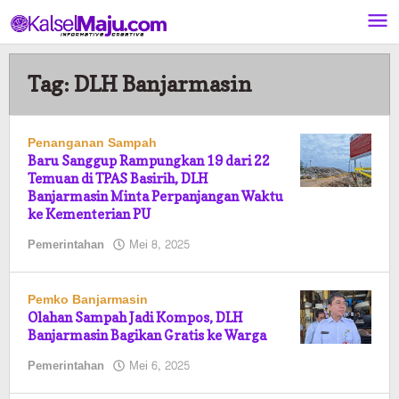
Lewati
ke
konten
Tag:
DLH Banjarmasin
Penanganan Sampah
Baru Sanggup Rampungkan 19 dari 22
Temuan di TPAS Basirih, DLH
Banjarmasin Minta Perpanjangan Waktu
ke Kementerian PU
oleh
Pemerintahan
Mei 8, 2025
Pasto
Pemko Banjarmasin
Olahan Sampah Jadi Kompos, DLH
Banjarmasin Bagikan Gratis ke Warga
oleh
Pemerintahan
Mei 6, 2025
Pasto