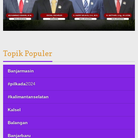
Topik Populer
Banjarmasin
#pilkada2024
#kalimantanselatan
Kalsel
Balangan
Banjarbaru