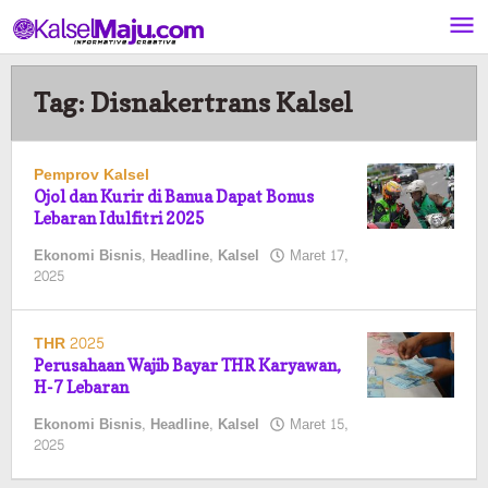
Lewati
ke
konten
Tag:
Disnakertrans Kalsel
Pemprov Kalsel
Ojol dan Kurir di Banua Dapat Bonus
Lebaran Idulfitri 2025
Ekonomi Bisnis
,
Headline
,
Kalsel
Maret 17,
oleh
2025
Pasto
THR 2025
Perusahaan Wajib Bayar THR Karyawan,
H-7 Lebaran
Ekonomi Bisnis
,
Headline
,
Kalsel
Maret 15,
oleh
2025
Pasto