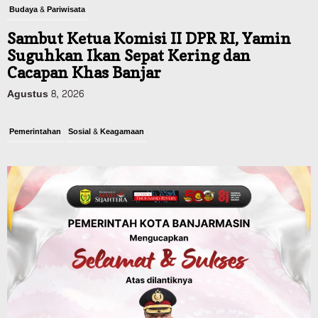
Budaya & Pariwisata
Sambut Ketua Komisi II DPR RI, Yamin
Suguhkan Ikan Sepat Kering dan
Cacapan Khas Banjar
Agustus 8, 2026
Pemerintahan
Sosial & Keagamaan
Banjarmasin Pilot Project Perlinsos
Digital, Target 30 Persen IKD Masih
Jauh, Komisi II DPR Turun Tangan
Agustus 7, 2026
Dinas PUPR Kalsel
Headline
Pembangunan
Jalan Veteran Km 5,5 Sungai Lulut
Dibuka Pasca Retak dan Amblas,
Angkutan Bertonase 6 Ton Lebih Tak