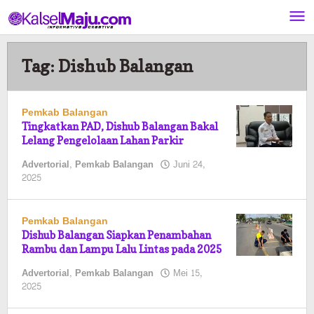
Lewati
ke
konten
Tag:
Dishub Balangan
Pemkab Balangan
Tingkatkan PAD, Dishub Balangan Bakal
Lelang Pengelolaan Lahan Parkir
Advertorial
,
Pemkab Balangan
Juni 24,
oleh
2025
Pasto
Pemkab Balangan
Dishub Balangan Siapkan Penambahan
Rambu dan Lampu Lalu Lintas pada 2025
Advertorial
,
Pemkab Balangan
Mei 15,
oleh
2025
Pasto