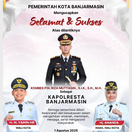
Dipadamkan, Kadishut Kalsel
Memimpin Langsung Aksi di Lapangan
Agustus 6, 2026
Advertorial
Pemkab Balangan
Balangan Juara 1 Lomba B2SA Kalsel, TP
PKK Desa Putat Basiun Andalkan Pangan
Lokal Labu dan Ubi
Agustus 6, 2026
Advertorial
Pemkab Balangan
Disporapar Balangan Bekali Pokdarwis
Pelatihan Rescue, BASARNAS Tabalong
Jadi Instruktur
Agustus 6, 2026