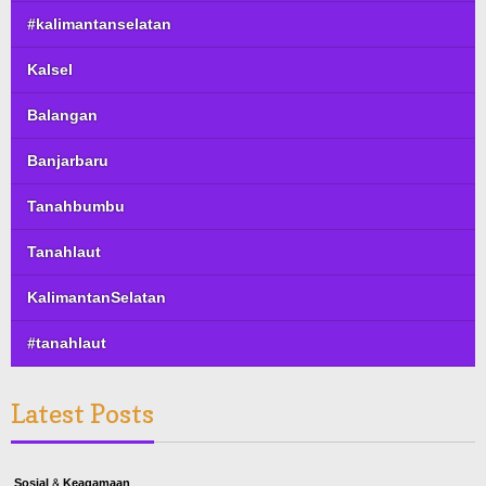
#kalimantanselatan
Kalsel
Balangan
Banjarbaru
Tanahbumbu
Tanahlaut
KalimantanSelatan
#tanahlaut
Latest Posts
Sosial & Keagamaan