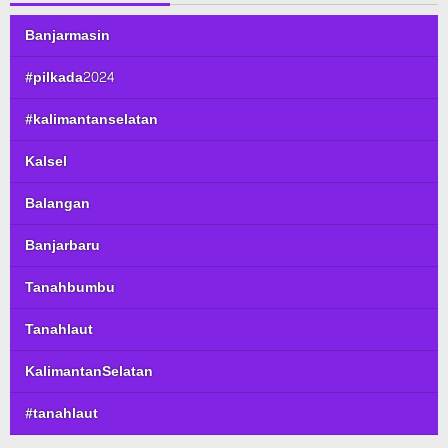
Banjarmasin
#pilkada2024
#kalimantanselatan
Kalsel
Balangan
Banjarbaru
Tanahbumbu
Tanahlaut
KalimantanSelatan
#tanahlaut