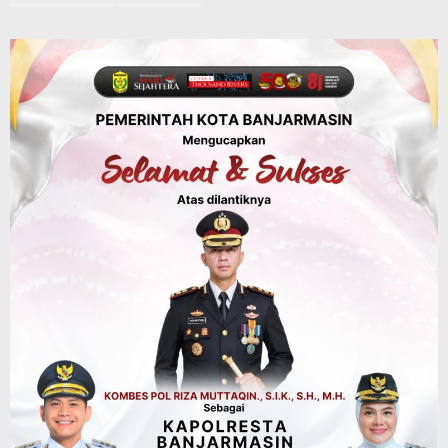
Tindak Lanjut Pascakecelakaan Maut,
Pemerintah Janji Tingkatkan Fasilitas
Keselamatan Jalan Alternatif
Banjarbaru–Batulicin
Agustus 6, 2026
Dinas Kehutanan Kalsel
Tahura Sultan Adam Sempat Alami
Kebakaran Lahan, Api Berhasil
Dipadamkan, Kadishut Kalsel
Memimpin Langsung Aksi di Lapangan
Agustus 6, 2026
Advertorial
Pemkab Balangan
Silaturahmi ke DPRD Balangan, Kapolres
AKBP Arif Mansyur Perkuat Koordinasi