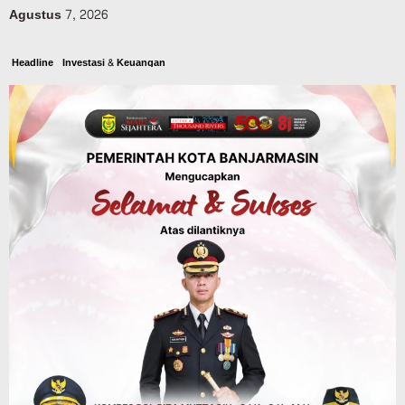
Agustus 7, 2026
Headline
Investasi & Keuangan
KUA-PPAS 2027 Banjarbaru Defisit 170
Miliar, Pendapatan 1,2 Triliun Belanja
1,37 Triliun, Tutup Kekurangan dari
SiLPA
Agustus 7, 2026
Kalsel
Operasi Sikat Intan 2026 Berakhir, Polda
Kalsel Amankan Ribuan Miras Hingga
Beberapa Tuak
Agustus 7, 2026
Pemerintahan
Sosial & Keagamaan