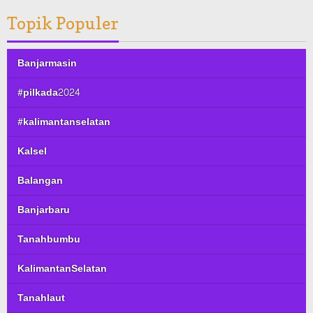
Topik Populer
Banjarmasin
#pilkada2024
#kalimantanselatan
Kalsel
Balangan
Banjarbaru
Tanahbumbu
KalimantanSelatan
Tanahlaut