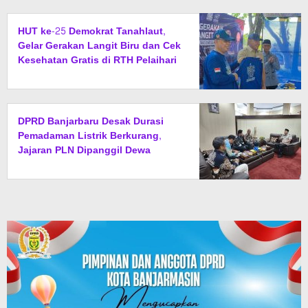
HUT ke-25 Demokrat Tanahlaut,
Gelar Gerakan Langit Biru dan Cek
Kesehatan Gratis di RTH Pelaihari
DPRD Banjarbaru Desak Durasi
Pemadaman Listrik Berkurang,
Jajaran PLN Dipanggil Dewa