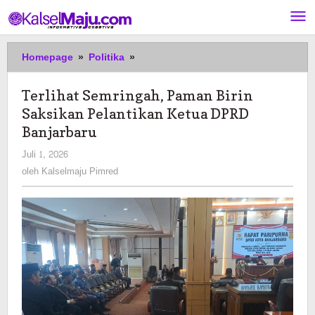
Lewati
ke
konten
Terlihat
Homepage
»
Politika
»
Semringah,
Paman
Terlihat Semringah, Paman Birin
Birin
Saksikan Pelantikan Ketua DPRD
Saksikan
Pelantikan
Banjarbaru
Ketua
oleh
Juli 1, 2026
DPRD
Kalselmaju
oleh
Kalselmaju Pimred
Banjarbaru
Pimred