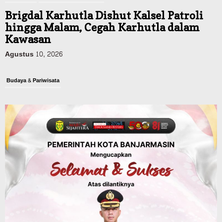
Brigdal Karhutla Dishut Kalsel Patroli
hingga Malam, Cegah Karhutla dalam
Kawasan
Agustus 10, 2026
Budaya & Pariwisata
900 Peserta Ramaikan Wali Kota Cup
Kicau Mania Banjarmasin, Total Hadiah
Rp40 Juta
Agustus 10, 2026
Advertorial
Pemkab Balangan
Rapat Paripurna Balangan Capai
Kesepakatan, Perubahan APBD 2026
Segera Diproses ke Gubernur Kalsel