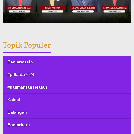
Topik Populer
Banjarmasin
#pilkada2024
#kalimantanselatan
Kalsel
Balangan
Banjarbaru