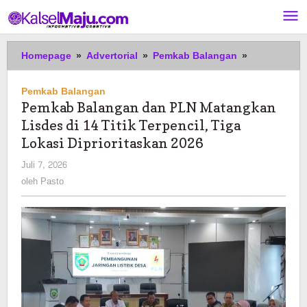
Lewati
ke
konten
Pemkab
Homepage
»
Advertorial
»
Pemkab Balangan
»
Balangan
dan
Pemkab Balangan
PLN
Pemkab Balangan dan PLN Matangkan
Matangkan
Lisdes di 14 Titik Terpencil, Tiga
Lisdes
di
Lokasi Diprioritaskan 2026
14
oleh
Juli 7, 2026
Titik
Pasto
oleh
Pasto
Terpencil,
Tiga
Lokasi
Diprioritask
2026