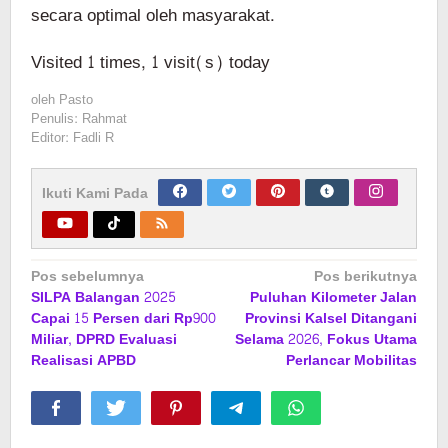
secara optimal oleh masyarakat.
Visited 1 times, 1 visit(s) today
oleh
Pasto
Penulis: Rahmat
Editor: Fadli R
Ikuti Kami Pada
Navigasi
Pos sebelumnya
Pos berikutnya
SILPA Balangan 2025
Puluhan Kilometer Jalan
pos
Capai 15 Persen dari Rp900
Provinsi Kalsel Ditangani
Miliar, DPRD Evaluasi
Selama 2026, Fokus Utama
Realisasi APBD
Perlancar Mobilitas