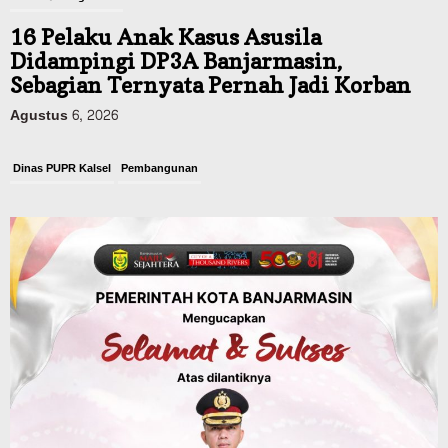
16 Pelaku Anak Kasus Asusila
Didampingi DP3A Banjarmasin,
Sebagian Ternyata Pernah Jadi Korban
Agustus 6, 2026
Dinas PUPR Kalsel
Pembangunan
Tindak Lanjut Pascakecelakaan Maut,
Pemerintah Janji Tingkatkan Fasilitas
Keselamatan Jalan Alternatif
Banjarbaru–Batulicin
Agustus 6, 2026
Dinas Kehutanan Kalsel
Tahura Sultan Adam Sempat Alami
Kebakaran Lahan, Api Berhasil