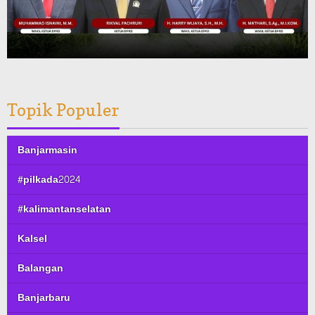
Topik Populer
Banjarmasin
#pilkada2024
#kalimantanselatan
Kalsel
Balangan
Banjarbaru