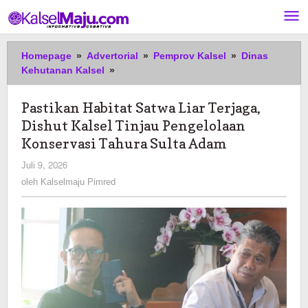
Lewati
ke
konten
Homepage
»
Advertorial
»
Pemprov Kalsel
»
Dinas
Pastikan
Kehutanan Kalsel
»
Habitat
Satwa
Pastikan Habitat Satwa Liar Terjaga,
Liar
Dishut Kalsel Tinjau Pengelolaan
Terjaga,
Dishut
Konservasi Tahura Sulta Adam
Kalsel
oleh
Juli 9, 2026
Tinjau
Kalselmaju
oleh
Kalselmaju Pimred
Pengelolaan
Pimred
Konservasi
Tahura
Sulta
Adam