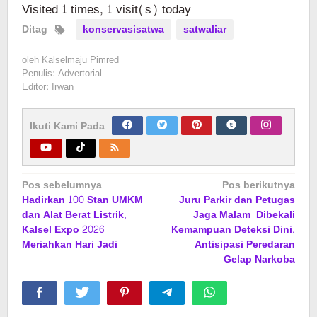
Visited 1 times, 1 visit(s) today
Ditag
konservasisatwa
satwaliar
oleh
Kalselmaju Pimred
Penulis: Advertorial
Editor: Irwan
Ikuti Kami Pada
Navigasi
Pos sebelumnya
Pos berikutnya
Hadirkan 100 Stan UMKM
Juru Parkir dan Petugas
pos
dan Alat Berat Listrik,
Jaga Malam Dibekali
Kalsel Expo 2026
Kemampuan Deteksi Dini,
Meriahkan Hari Jadi
Antisipasi Peredaran
Gelap Narkoba