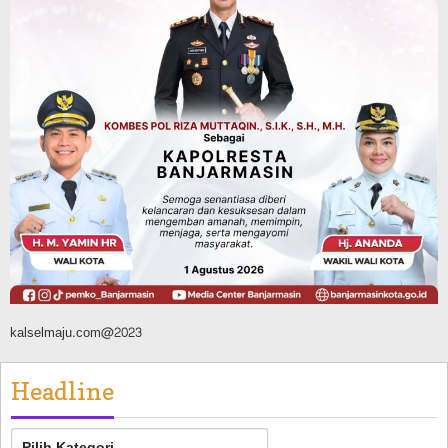
Dipadamkan, Kadishut Kalsel
Memimpin Langsung Aksi di Lapangan
Agustus 6, 2026
Advertorial
Pemkab Balangan
Silaturahmi ke DPRD Balangan, Kapolres
AKBP Arif Mansyur Perkuat Koordinasi
Keamanan Daerah
Agustus 6, 2026
kalselmaju.com@2023
Headline
Headline