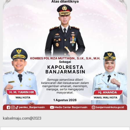
Jalan Veteran Km 5,5 Sungai Lulut
Dibuka Pasca Retak dan Amblas,
Angkutan Bertonase 6 Ton Lebih Tak
Diperbolehkan Melintas
Agustus 7, 2026
Pemerintahan
Juara Umum Tingkat Provinsi, 02SN
2026 di Jakarta Seluruhnya Diwakili
Atlet Banjarbaru
Agustus 7, 2026
kalselmaju.com@2023