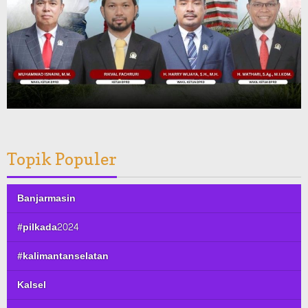
Topik Populer
Banjarmasin
#pilkada2024
#kalimantanselatan
Kalsel