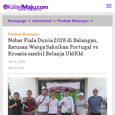
Lewati
ke
konten
Nobar
Homepage
»
Advertorial
»
Pemkab Balangan
»
Piala
Dunia
Pemkab Balangan
2026
Nobar Piala Dunia 2026 di Balangan,
di
Ratusan Warga Saksikan Portugal vs
Balangan,
Ratusan
Kroasia sambil Belanja UMKM
Warga
oleh
Juli 4, 2026
Saksikan
Pasto
oleh
Pasto
Portugal
vs
Kroasia
sambil
Belanja
UMKM