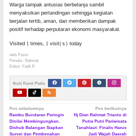
Warga tampak antusias berbelanja sambil
menyaksikan pertandingan sehingga kegiatan
berjalan tertib, aman, dan memberikan dampak
positif terhadap perputaran ekonomi masyarakat.
Visited 1 times, 1 visit(s) today
oleh
Pasto
Penulis: Rahmat
Editor: Fadli R
Ikuti Kami Pada
Navigasi
Pos sebelumnya
Pos berikutnya
Rambu Bundaran Paringin
Hj Dian Rahmat Trianto di
pos
Dinilai Membingungkan,
Putra Putri Pariwisata
Dishub Balangan Siapkan
Tanahlaut: Finalis Harus
Survei dan Pembenahan
Jadi Wajah Daerah