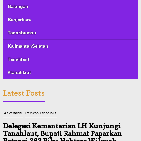
Balangan
Banjarbaru
Tanahbumbu
KalimantanSelatan
Tanahlaut
#tanahlaut
Latest Posts
Advertorial
Pemkab Tanahlaut
Delegasi Kementerian LH Kunjungi
Tanahlaut, Bupati Rahmat Paparkan
Potensi 363 Ribu Hektare Wilayah