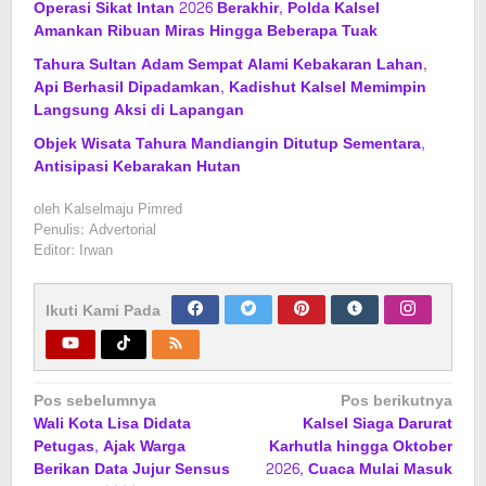
Operasi Sikat Intan 2026 Berakhir, Polda Kalsel
Amankan Ribuan Miras Hingga Beberapa Tuak
Tahura Sultan Adam Sempat Alami Kebakaran Lahan,
Api Berhasil Dipadamkan, Kadishut Kalsel Memimpin
Langsung Aksi di Lapangan
Objek Wisata Tahura Mandiangin Ditutup Sementara,
Antisipasi Kebarakan Hutan
oleh
Kalselmaju Pimred
Penulis: Advertorial
Editor: Irwan
Ikuti Kami Pada
Navigasi
Pos sebelumnya
Pos berikutnya
Wali Kota Lisa Didata
Kalsel Siaga Darurat
pos
Petugas, Ajak Warga
Karhutla hingga Oktober
Berikan Data Jujur Sensus
2026, Cuaca Mulai Masuk