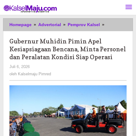
Lewati
ke
konten
Gubernur
Homepage
»
Advertorial
»
Pemprov Kalsel
»
Muhidin
Pimin
Gubernur Muhidin Pimin Apel
Apel
Kesiapsiagaan Bencana, Minta Personel
Kesiapsiagaan
Bencana,
dan Peralatan Kondisi Siap Operasi
Minta
oleh
Juli 6, 2026
Personel
Kalselmaju
oleh
Kalselmaju Pimred
dan
Pimred
Peralatan
Kondisi
Siap
Operasi