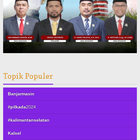
Topik Populer
Banjarmasin
#pilkada2024
#kalimantanselatan
Kalsel