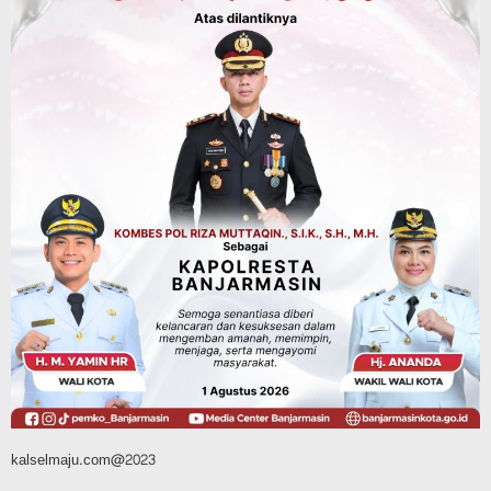
Bunda PAUD Banjarmasin Ajak Anak
Belajar Sambil Lihat Satwa, Jelajah
Literasi di Taman Jahri Saleh
Agustus 9, 2026
Advertorial
Pemkab Balangan
28 Pelajar Halong Balangan Jalani
Latihan Intensif Paskibraka, Ditempa
TNI-Polri Sambut HUT ke-81 RI
Agustus 9, 2026
kalselmaju.com@2023