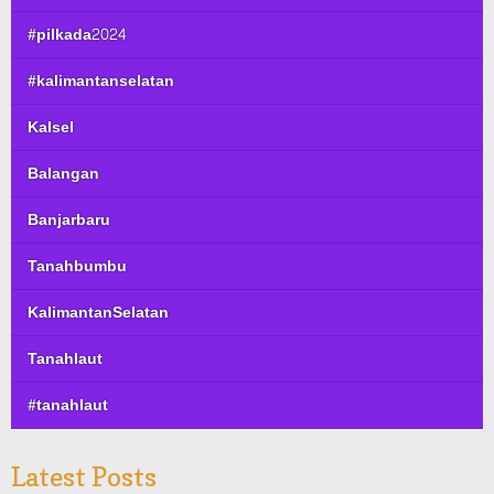
#pilkada2024
#kalimantanselatan
Kalsel
Balangan
Banjarbaru
Tanahbumbu
KalimantanSelatan
Tanahlaut
#tanahlaut
Latest Posts