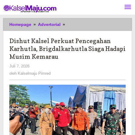
Lewati
ke
konten
Dishut
Homepage
»
Advertorial
»
Kalsel
Perkuat
Dishut Kalsel Perkuat Pencegahan
Pencegahan
Karhutla, Brigdalkarhutla Siaga Hadapi
Karhutla,
Brigdalkarhutla
Musim Kemarau
Siaga
oleh
Juli 7, 2026
Hadapi
Kalselmaju
oleh
Kalselmaju Pimred
Musim
Pimred
Kemarau