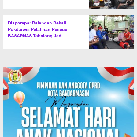
Daerah
Disporapar Balangan Bekali
Pokdarwis Pelatihan Rescue,
BASARNAS Tabalong Jadi
Instruktur