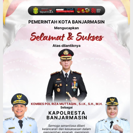
Panaskan Kembali Arena Panjat Tebing,
FPTI Banjarmasin Siapkan Sirkuit se-
Kalsel
Agustus 8, 2026
Sosial & Keagamaan
Hari Pramuka ke-65, Kwarcab
Banjarmasin Ziarah ke Makam Pangeran
Antasari dan Gelar Ulang Janji
Agustus 8, 2026
Budaya & Pariwisata
Sambut Ketua Komisi II DPR RI, Yamin
Suguhkan Ikan Sepat Kering dan
Cacapan Khas Banjar
Agustus 8, 2026