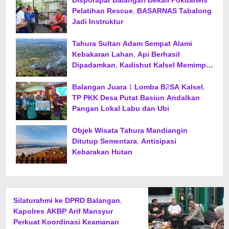
Disporapar Balangan Bekali Pokdarwis
Pelatihan Rescue, BASARNAS Tabalong
Jadi Instruktur
Tahura Sultan Adam Sempat Alami
Kebakaran Lahan, Api Berhasil
Dipadamkan, Kadishut Kalsel Memimpin
Langsung Aksi di Lapangan
Balangan Juara 1 Lomba B2SA Kalsel,
TP PKK Desa Putat Basiun Andalkan
Pangan Lokal Labu dan Ubi
Objek Wisata Tahura Mandiangin
Ditutup Sementara, Antisipasi
Kebarakan Hutan
Silaturahmi ke DPRD Balangan,
Kapolres AKBP Arif Mansyur
Perkuat Koordinasi Keamanan