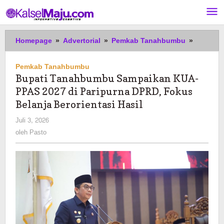
Lewati
ke
konten
Bupati
Homepage
»
Advertorial
»
Pemkab Tanahbumbu
»
Tanahb
Sampaik
Pemkab Tanahbumbu
KUA-
Bupati Tanahbumbu Sampaikan KUA-
PPAS
PPAS 2027 di Paripurna DPRD, Fokus
2027
di
Belanja Berorientasi Hasil
Paripurn
oleh
Juli 3, 2026
DPRD,
Pasto
oleh
Pasto
Fokus
Belanja
Berorien
Hasil