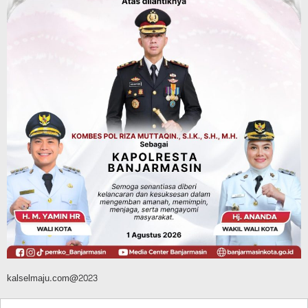
Hari Pramuka ke-65, Kwarcab
Banjarmasin Ziarah ke Makam Pangeran
Antasari dan Gelar Ulang Janji
Agustus 8, 2026
Budaya & Pariwisata
Sambut Ketua Komisi II DPR RI, Yamin
Suguhkan Ikan Sepat Kering dan
Cacapan Khas Banjar
Agustus 8, 2026
kalselmaju.com@2023