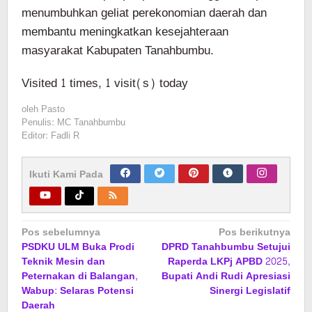
menumbuhkan geliat perekonomian daerah dan
membantu meningkatkan kesejahteraan
masyarakat Kabupaten Tanahbumbu.
Visited 1 times, 1 visit(s) today
oleh
Pasto
Penulis: MC Tanahbumbu
Editor: Fadli R
Ikuti Kami Pada
Navigasi
Pos sebelumnya
Pos berikutnya
PSDKU ULM Buka Prodi
DPRD Tanahbumbu Setujui
pos
Teknik Mesin dan
Raperda LKPj APBD 2025,
Peternakan di Balangan,
Bupati Andi Rudi Apresiasi
Wabup: Selaras Potensi
Sinergi Legislatif
Daerah