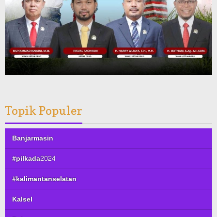
Topik Populer
Banjarmasin
#pilkada2024
#kalimantanselatan
Kalsel