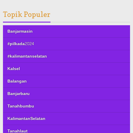
Topik Populer
Banjarmasin
#pilkada2024
#kalimantanselatan
Kalsel
Balangan
Banjarbaru
Tanahbumbu
KalimantanSelatan
Tanahlaut