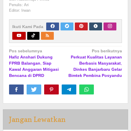
Penulis: Ari
Editor: Irwan
Ikuti Kami Pada
Navigasi
Pos sebelumnya
Pos berikutnya
Hafiz Anshari Dukung
Perkuat Kualitas Layanan
pos
FPRB Balangan, Siap
Berbasis Masyarakat,
Kawal Anggaran Mitigasi
Dinkes Banjarbaru Gelar
Bencana di DPRD
Bimtek Pembina Posyandu
Jangan Lewatkan