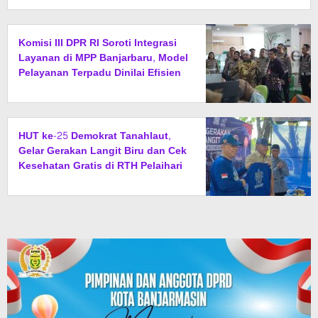
Komisi III DPR RI Soroti Integrasi
Layanan di MPP Banjarbaru, Model
Pelayanan Terpadu Dinilai Efisien
HUT ke-25 Demokrat Tanahlaut,
Gelar Gerakan Langit Biru dan Cek
Kesehatan Gratis di RTH Pelaihari