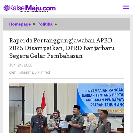
Lewati
ke
konten
Raperda
Homepage
»
Politika
»
Pertanggungjawaban
APBD
Raperda Pertanggungjawaban APBD
2025
2025 Disampaikan, DPRD Banjarbaru
Disampaikan,
DPRD
Segera Gelar Pembahasan
Banjarbaru
oleh
Juni 24, 2026
Segera
Kalselmaju
oleh
Kalselmaju Pimred
Gelar
Pimred
Pembahasan