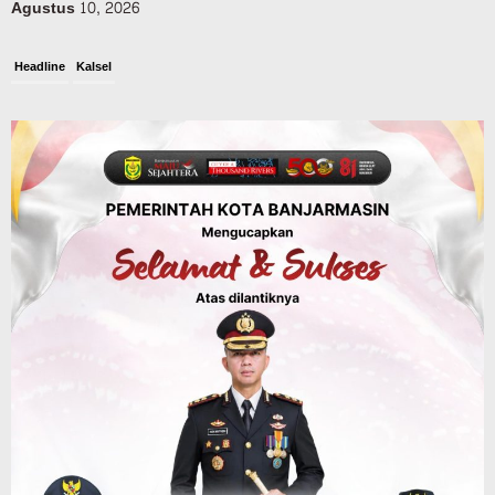
Agustus 10, 2026
Headline
Kalsel
Green Action di Desa Sungairangas
Banjar, Ratusan Pohon Ditanam, Hampir
2 Ton Sampah Terkumpul dari
Penukaran dengan Sembako
Agustus 9, 2026
Advertorial
Pemkab Balangan
28 Pelajar Halong Balangan Jalani
Latihan Intensif Paskibraka, Ditempa
TNI-Polri Sambut HUT ke-81 RI
Agustus 9, 2026
Budaya & Pariwisata