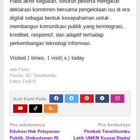
Pada akhir kegiatan, seluruh peserta mengikuti
deklarasi komitmen bersama pengelolaan isu di era
digital sebagai bentuk kesepahaman untuk
membangun komunikasi publik yang terintegrasi,
kredibel, responsif, dan adaptif terhadap
perkembangan teknologi informasi.
Visited 1 times, 1 visit(s) today
oleh
Pasto
Penulis: MC Tanahbumbu
Editor: Fadli R
Ikuti Kami Pada
Navigasi
Pos sebelumnya
Pos berikutnya
Edukasi Hak Pelayanan
Pemkab Tanahbumbu
pos
Publik, Ombudsman RI
Latih UMKM Kuasai Digital