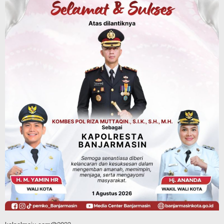
Agustus 7, 2026
Kalsel
Operasi Sikat Intan 2026 Berakhir, Polda
Kalsel Amankan Ribuan Miras Hingga
Beberapa Tuak
Agustus 7, 2026
Pemerintahan
Sosial & Keagamaan
Banjarmasin Pilot Project Perlinsos
Digital, Target 30 Persen IKD Masih
Jauh, Komisi II DPR Turun Tangan
Agustus 7, 2026