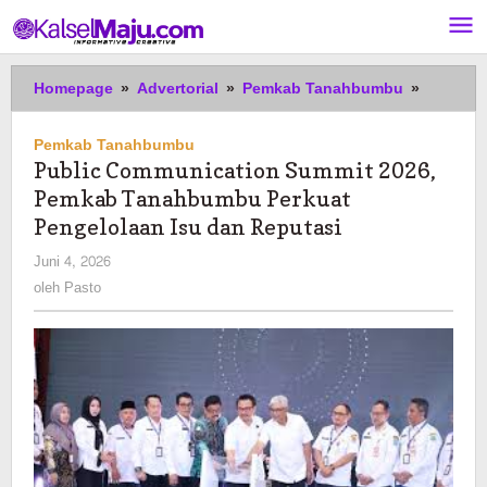
Lewati
ke
konten
Public
Homepage
»
Advertorial
»
Pemkab Tanahbumbu
»
Communi
Summit
Pemkab Tanahbumbu
2026,
Public Communication Summit 2026,
Pemkab
Pemkab Tanahbumbu Perkuat
Tanahb
Perkuat
Pengelolaan Isu dan Reputasi
Pengelo
oleh
Juni 4, 2026
Isu
Pasto
oleh
Pasto
dan
Reputas