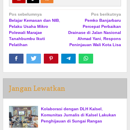
Navigasi
Pos sebelumnya
Pos berikutnya
Belajar Kemasan dan NIB,
Pemko Banjarbaru
pos
Pelaku Usaha Mikro
Percepat Perbaikan
Polewali Marajae
Drainase di Jalan Nasional
Tanahbumbu Ikuti
Ahmad Yani, Respons
Pelatihan
Peninjauan Wali Kota Lisa
Jangan Lewatkan
Kolaborasi dengan DLH Kalsel,
Komunitas Jurnalis di Kalsel Lakukan
Penghijauan di Sungai Rangas