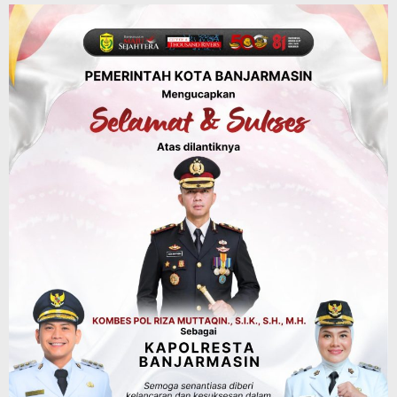
Pemerintah Janji Tingkatkan Fasilitas
Keselamatan Jalan Alternatif
Banjarbaru–Batulicin
Agustus 6, 2026
Dinas Kehutanan Kalsel
Tahura Sultan Adam Sempat Alami
Kebakaran Lahan, Api Berhasil
Dipadamkan, Kadishut Kalsel
Memimpin Langsung Aksi di Lapangan
Agustus 6, 2026
Advertorial
Pemkab Balangan
Silaturahmi ke DPRD Balangan, Kapolres
AKBP Arif Mansyur Perkuat Koordinasi
Keamanan Daerah