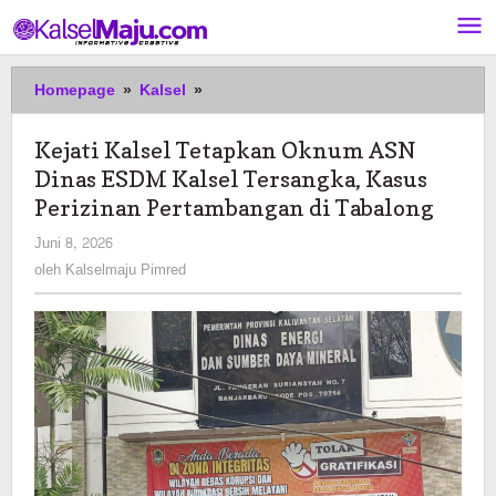
Lewati
ke
konten
Kejati
Homepage
»
Kalsel
»
Kalsel
Tetapkan
Kejati Kalsel Tetapkan Oknum ASN
Oknum
Dinas ESDM Kalsel Tersangka, Kasus
ASN
Dinas
Perizinan Pertambangan di Tabalong
ESDM
oleh
Juni 8, 2026
Kalsel
Kalselmaju
oleh
Kalselmaju Pimred
Tersangka,
Pimred
Kasus
Perizinan
Pertambangan
di
Tabalong