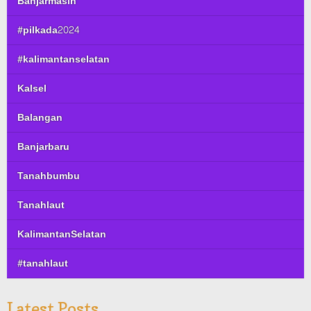
Banjarmasin
#pilkada2024
#kalimantanselatan
Kalsel
Balangan
Banjarbaru
Tanahbumbu
Tanahlaut
KalimantanSelatan
#tanahlaut
Latest Posts