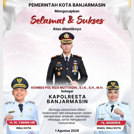
1,37 Triliun, Tutup Kekurangan dari
SiLPA
Agustus 7, 2026
Kalsel
Operasi Sikat Intan 2026 Berakhir, Polda
Kalsel Amankan Ribuan Miras Hingga
Beberapa Tuak
Agustus 7, 2026
Pemerintahan
Sosial & Keagamaan
Banjarmasin Pilot Project Perlinsos
Digital, Target 30 Persen IKD Masih
Jauh, Komisi II DPR Turun Tangan
Agustus 7, 2026