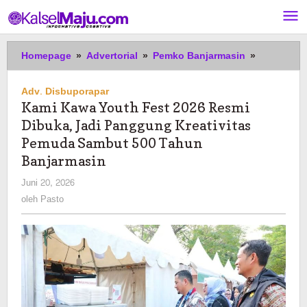
Lewati
ke
konten
Kami
Homepage
»
Advertorial
»
Pemko Banjarmasin
»
Kawa
Youth
Adv. Disbuporapar
Fest
Kami Kawa Youth Fest 2026 Resmi
2026
Dibuka, Jadi Panggung Kreativitas
Resmi
Dibuka,
Pemuda Sambut 500 Tahun
Jadi
Banjarmasin
Panggung
oleh
Juni 20, 2026
Kreativitas
Pasto
Pemuda
oleh
Pasto
Sambut
500
Tahun
Banjarmas