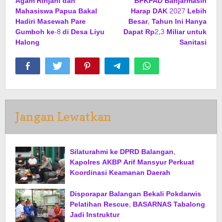
Agam Rinjani dan
BPKPAD Banjarmasin
pos
Mahasiswa Papua Bakal
Harap DAK 2027 Lebih
Hadiri Masewah Pare
Besar, Tahun Ini Hanya
Gumboh ke-8 di Desa Liyu
Dapat Rp2,3 Miliar untuk
Halong
Sanitasi
Jangan Lewatkan
Silaturahmi ke DPRD Balangan,
Kapolres AKBP Arif Mansyur Perkuat
Koordinasi Keamanan Daerah
Disporapar Balangan Bekali Pokdarwis
Pelatihan Rescue, BASARNAS Tabalong
Jadi Instruktur