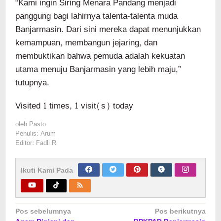
“Kami ingin Siring Menara Pandang menjadi
panggung bagi lahirnya talenta-talenta muda
Banjarmasin. Dari sini mereka dapat menunjukkan
kemampuan, membangun jejaring, dan
membuktikan bahwa pemuda adalah kekuatan
utama menuju Banjarmasin yang lebih maju,”
tutupnya.
Visited 1 times, 1 visit(s) today
oleh
Pasto
Penulis: Arum
Editor: Fadli R
Ikuti Kami Pada
Navigasi
Pos sebelumnya
Pos berikutnya