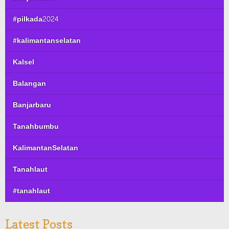
#pilkada2024
#kalimantanselatan
Kalsel
Balangan
Banjarbaru
Tanahbumbu
KalimantanSelatan
Tanahlaut
#tanahlaut
Latest Posts