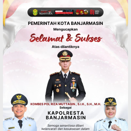
KUA-PPAS 2027 Banjarbaru Defisit 170
Miliar, Pendapatan 1,2 Triliun Belanja
1,37 Triliun, Tutup Kekurangan dari
SiLPA
Agustus 7, 2026
Kalsel
Operasi Sikat Intan 2026 Berakhir, Polda
Kalsel Amankan Ribuan Miras Hingga
Beberapa Tuak
Agustus 7, 2026
Pemerintahan
Sosial & Keagamaan
Banjarmasin Pilot Project Perlinsos
Digital, Target 30 Persen IKD Masih
Jauh, Komisi II DPR Turun Tangan