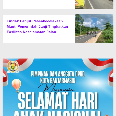
Tak Diperbolehkan Melintas
Tindak Lanjut Pascakecelakaan
Maut, Pemerintah Janji Tingkatkan
Fasilitas Keselamatan Jalan
Alternatif Banjarbaru–Batulicin