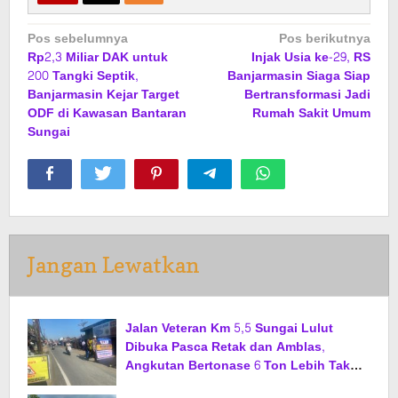
Navigasi
Pos sebelumnya
Pos berikutnya
Rp2,3 Miliar DAK untuk
Injak Usia ke-29, RS
pos
200 Tangki Septik,
Banjarmasin Siaga Siap
Banjarmasin Kejar Target
Bertransformasi Jadi
ODF di Kawasan Bantaran
Rumah Sakit Umum
Sungai
Jangan Lewatkan
Jalan Veteran Km 5,5 Sungai Lulut
Dibuka Pasca Retak dan Amblas,
Angkutan Bertonase 6 Ton Lebih Tak
Diperbolehkan Melintas