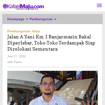
Lewati
ke
konten
Jalan
Homepage
»
Pembangunan
»
A
Yani
Pembangunan Jalan
Km
Jalan A Yani Km 1 Banjarmasin Bakal
1
Diperlebar, Toko-Toko Terdampak Siap
Banjarmasin
Bakal
Direlokasi Sementara
Diperlebar,
oleh
Juni 27, 2026
Toko-
Pasto
oleh
Pasto
Toko
Terdampak
Siap
Direlokasi
Sementara