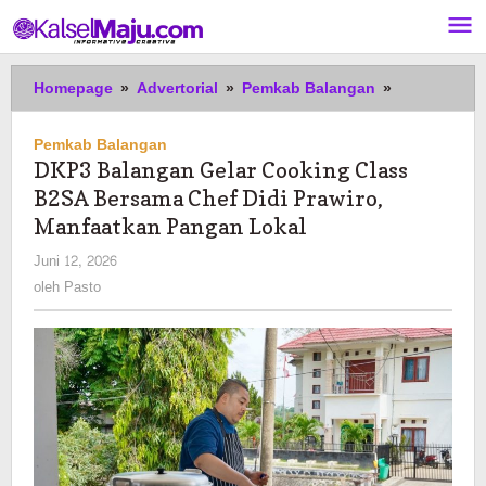
Lewati
ke
konten
DKP3
Homepage
»
Advertorial
»
Pemkab Balangan
»
Balangan
Gelar
Pemkab Balangan
Cooking
DKP3 Balangan Gelar Cooking Class
Class
B2SA Bersama Chef Didi Prawiro,
B2SA
Bersama
Manfaatkan Pangan Lokal
Chef
oleh
Juni 12, 2026
Didi
Pasto
oleh
Pasto
Prawiro,
Manfaatkan
Pangan
Lokal