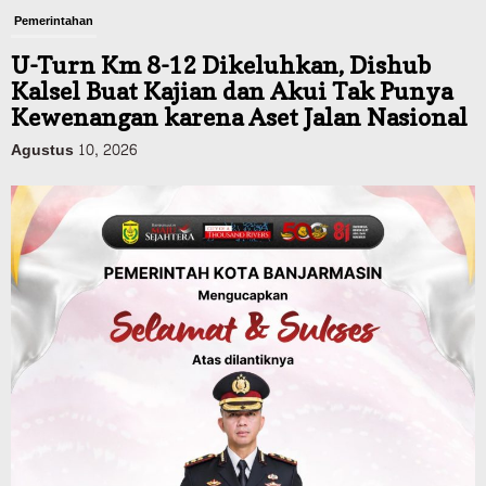
Kalsel Buat Kajian dan Akui Tak Punya
Kewenangan karena Aset Jalan Nasional
Agustus 10, 2026
Headline
Pemerintahan
Kasus ISPA Banjarbaru Tembus 21.323,
Melonjak Sejak Bulan Juli Tahun 2026
Agustus 10, 2026
Advertorial
Dinas Kehutanan Kalsel
Siapsiaga Ancaman Karhutla di Tahura,
Sarana Pendukunga Pemadaman
Ditempatkan di Sejumlah Titik Rawan
Agustus 10, 2026
Headline
Kalsel