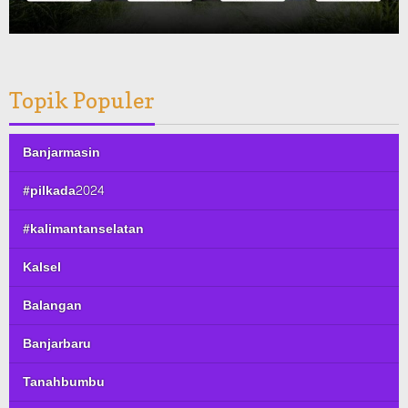
Topik Populer
Banjarmasin
#pilkada2024
#kalimantanselatan
Kalsel
Balangan
Banjarbaru
Tanahbumbu