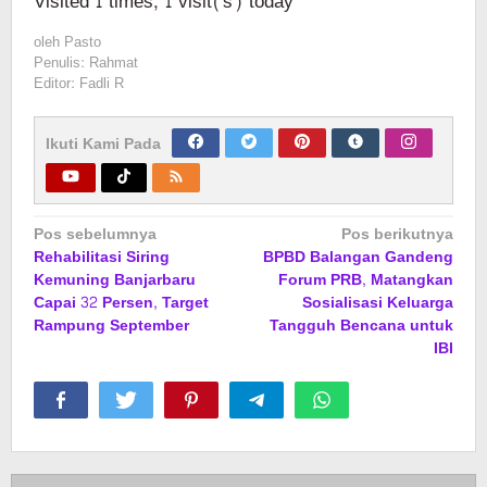
Visited 1 times, 1 visit(s) today
oleh
Pasto
Penulis: Rahmat
Editor: Fadli R
Ikuti Kami Pada
Navigasi
Pos sebelumnya
Pos berikutnya
Rehabilitasi Siring
BPBD Balangan Gandeng
pos
Kemuning Banjarbaru
Forum PRB, Matangkan
Capai 32 Persen, Target
Sosialisasi Keluarga
Rampung September
Tangguh Bencana untuk
IBI