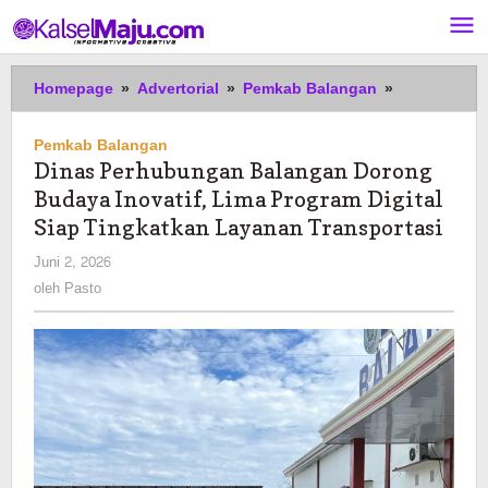
Lewati
ke
konten
Dinas
Homepage
»
Advertorial
»
Pemkab Balangan
»
Perhubunga
Balangan
Pemkab Balangan
Dorong
Dinas Perhubungan Balangan Dorong
Budaya
Budaya Inovatif, Lima Program Digital
Inovatif,
Lima
Siap Tingkatkan Layanan Transportasi
Program
oleh
Juni 2, 2026
Digital
Pasto
oleh
Pasto
Siap
Tingkatkan
Layanan
Transportas