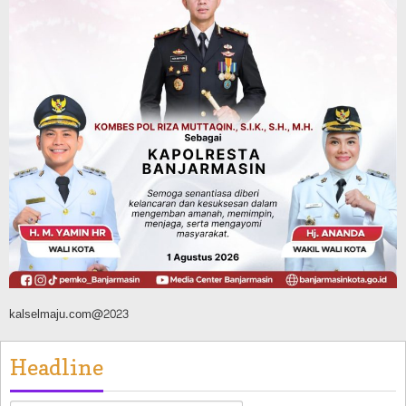
Dipadamkan, Kadishut Kalsel
Memimpin Langsung Aksi di Lapangan
Agustus 6, 2026
Advertorial
Pemkab Balangan
Silaturahmi ke DPRD Balangan, Kapolres
AKBP Arif Mansyur Perkuat Koordinasi
Keamanan Daerah
Agustus 6, 2026
kalselmaju.com@2023
Headline