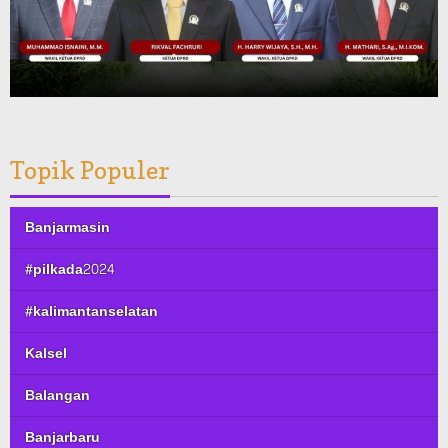
Topik Populer
Banjarmasin
#pilkada2024
#kalimantanselatan
Kalsel
Balangan
Banjarbaru