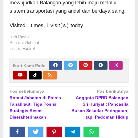
mewujudkan Balangan yang lebih maju melalui
sistem transportasi yang andal dan berdaya saing.
Visited 1 times, 1 visit(s) today
oleh
Pasto
Penulis: Rahmat
Editor: Fadli R
Ikuti Kami Pada
Navigasi
Pos sebelumnya
Pos berikutnya
Rotasi Jabatan di Polres
Anggota DPRD Balangan
pos
Tanahlaut, Tiga Posisi
Sri Huriyati: Pancasila
Strategis Resmi
Bukan Sekadar Peringatan,
Diserahterimakan
tapi Pedoman Hidup