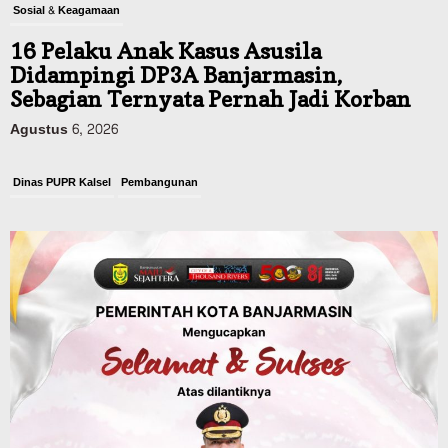
Sosial & Keagamaan
16 Pelaku Anak Kasus Asusila
Didampingi DP3A Banjarmasin,
Sebagian Ternyata Pernah Jadi Korban
Agustus 6, 2026
Dinas PUPR Kalsel
Pembangunan
Tindak Lanjut Pascakecelakaan Maut,
Pemerintah Janji Tingkatkan Fasilitas
Keselamatan Jalan Alternatif
Banjarbaru–Batulicin
Agustus 6, 2026
Dinas Kehutanan Kalsel
Tahura Sultan Adam Sempat Alami
Kebakaran Lahan, Api Berhasil