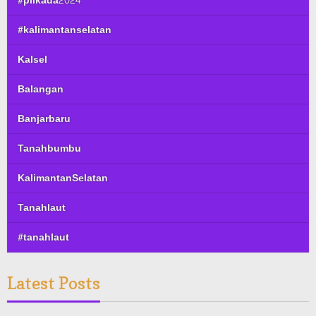
#pilkada2024
#kalimantanselatan
Kalsel
Balangan
Banjarbaru
Tanahbumbu
KalimantanSelatan
Tanahlaut
#tanahlaut
Latest Posts