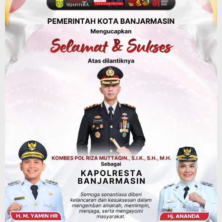
FPTI Banjarmasin Siapkan Sirkuit se-
Kalsel
Agustus 8, 2026
Sosial & Keagamaan
Hari Pramuka ke-65, Kwarcab
Banjarmasin Ziarah ke Makam Pangeran
Antasari dan Gelar Ulang Janji
Agustus 8, 2026
Advertorial
Dinas Kehutanan Kalsel
Api Sempat Berkobar, Karhutla di
Tahura Sultan Adam Berhasil
Dikendalikan
Agustus 8, 2026