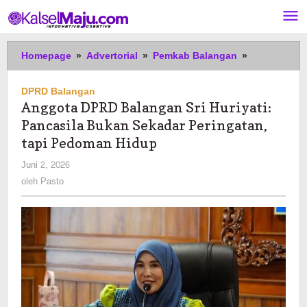
Lewati
ke
konten
Anggota
Homepage
»
Advertorial
»
Pemkab Balangan
»
DPRD
Balangan
DPRD Balangan
Sri
Anggota DPRD Balangan Sri Huriyati:
Huriyati:
Pancasila Bukan Sekadar Peringatan,
Pancasila
Bukan
tapi Pedoman Hidup
Sekadar
oleh
Juni 2, 2026
Peringatan,
Pasto
oleh
Pasto
tapi
Pedoman
Hidup