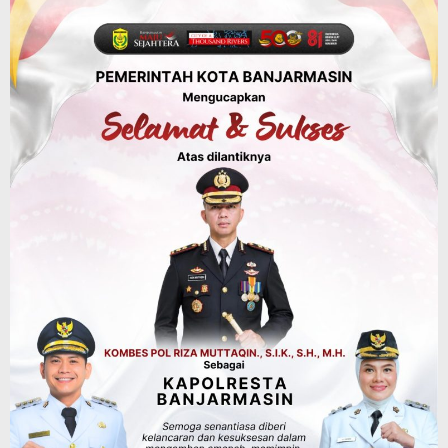
KUA-PPAS 2027 Banjarbaru Defisit 170
Miliar, Pendapatan 1,2 Triliun Belanja
1,37 Triliun, Tutup Kekurangan dari
SiLPA
Agustus 7, 2026
Kalsel
Operasi Sikat Intan 2026 Berakhir, Polda
Kalsel Amankan Ribuan Miras Hingga
Beberapa Tuak
Agustus 7, 2026
Pemerintahan
Sosial & Keagamaan
Banjarmasin Pilot Project Perlinsos
Digital, Target 30 Persen IKD Masih
Jauh, Komisi II DPR Turun Tangan