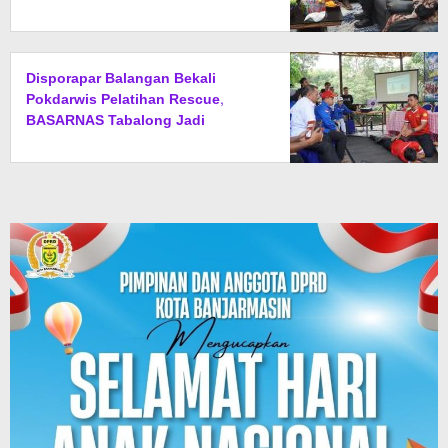
Daerah
Disporapar Balangan Bekali
Pokdarwis Pelatihan Rescue,
BASARNAS Tabalong Jadi
Instruktur