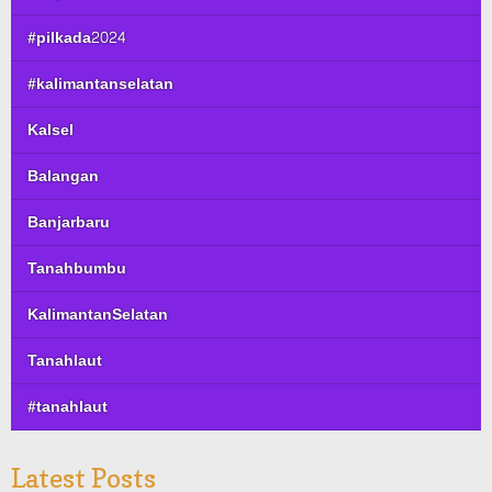
#pilkada2024
#kalimantanselatan
Kalsel
Balangan
Banjarbaru
Tanahbumbu
KalimantanSelatan
Tanahlaut
#tanahlaut
Latest Posts