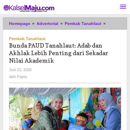
Lewati
ke
konten
Bunda
Homepage
»
Advertorial
»
Pemkab Tanahlaut
»
PAUD
Tanahlaut:
Pemkab Tanahlaut
Adab
Bunda PAUD Tanahlaut: Adab dan
dan
Akhlak Lebih Penting dari Sekadar
Akhlak
Lebih
Nilai Akademik
Penting
oleh
Juni 22, 2026
dari
Pasto
oleh
Pasto
Sekadar
Nilai
Akademik