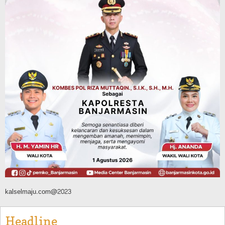
Tahura Sultan Adam Sempat Alami
Kebakaran Lahan, Api Berhasil
Dipadamkan, Kadishut Kalsel
Memimpin Langsung Aksi di Lapangan
Agustus 6, 2026
Advertorial
Pemkab Balangan
Silaturahmi ke DPRD Balangan, Kapolres
AKBP Arif Mansyur Perkuat Koordinasi
Keamanan Daerah
Agustus 6, 2026
kalselmaju.com@2023
Headline