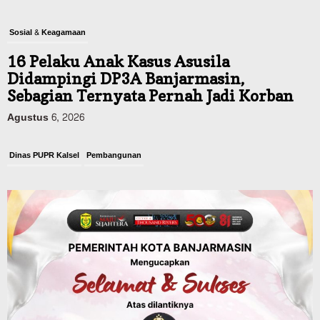
Sosial & Keagamaan
16 Pelaku Anak Kasus Asusila
Didampingi DP3A Banjarmasin,
Sebagian Ternyata Pernah Jadi Korban
Agustus 6, 2026
Dinas PUPR Kalsel
Pembangunan
Tindak Lanjut Pascakecelakaan Maut,
Pemerintah Janji Tingkatkan Fasilitas
Keselamatan Jalan Alternatif
Banjarbaru–Batulicin
Agustus 6, 2026
Dinas Kehutanan Kalsel