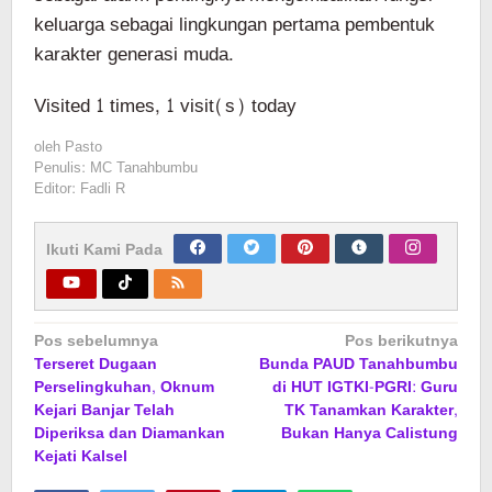
keluarga sebagai lingkungan pertama pembentuk
karakter generasi muda.
Visited 1 times, 1 visit(s) today
oleh
Pasto
Penulis: MC Tanahbumbu
Editor: Fadli R
Ikuti Kami Pada
Navigasi
Pos sebelumnya
Pos berikutnya
Terseret Dugaan
Bunda PAUD Tanahbumbu
pos
Perselingkuhan, Oknum
di HUT IGTKI-PGRI: Guru
Kejari Banjar Telah
TK Tanamkan Karakter,
Diperiksa dan Diamankan
Bukan Hanya Calistung
Kejati Kalsel