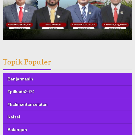
Topik Populer
Banjarmasin
#pilkada2024
#kalimantanselatan
Kalsel
Balangan