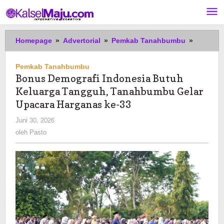
Lewati
ke
konten
Bonus
Homepage
»
Advertorial
»
Pemkab Tanahbumbu
»
Demogra
Indones
Pemkab Tanahbumbu
Butuh
Bonus Demografi Indonesia Butuh
Keluarg
Keluarga Tangguh, Tanahbumbu Gelar
Tangguh
Tanahb
Upacara Harganas ke-33
Gelar
oleh
Juni 30, 2026
Upacara
Pasto
oleh
Pasto
Hargana
ke-
33