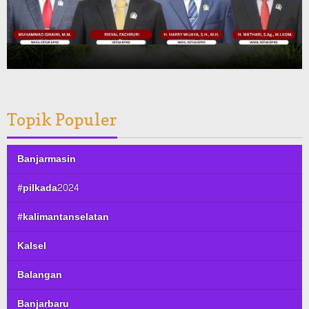
Topik Populer
Banjarmasin
#pilkada2024
#kalimantanselatan
Kalsel
Balangan
Banjarbaru