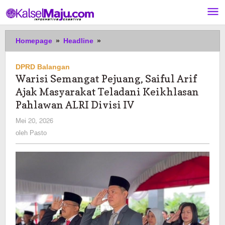
Lewati
ke
konten
Warisi
Homepage
»
Headline
»
Semangat
Pejuang,
DPRD Balangan
Saiful
Warisi Semangat Pejuang, Saiful Arif
Arif
Ajak Masyarakat Teladani Keikhlasan
Ajak
Masyarakat
Pahlawan ALRI Divisi IV
Teladani
oleh
Mei 20, 2026
Keikhlasan
Pasto
oleh
Pasto
Pahlawan
ALRI
Divisi
IV