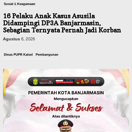
Sosial & Keagamaan
16 Pelaku Anak Kasus Asusila
Didampingi DP3A Banjarmasin,
Sebagian Ternyata Pernah Jadi Korban
Agustus 6, 2026
Dinas PUPR Kalsel
Pembangunan
Tindak Lanjut Pascakecelakaan Maut,
Pemerintah Janji Tingkatkan Fasilitas
Keselamatan Jalan Alternatif
Banjarbaru–Batulicin
Agustus 6, 2026
Dinas Kehutanan Kalsel
Tahura Sultan Adam Sempat Alami
Kebakaran Lahan, Api Berhasil