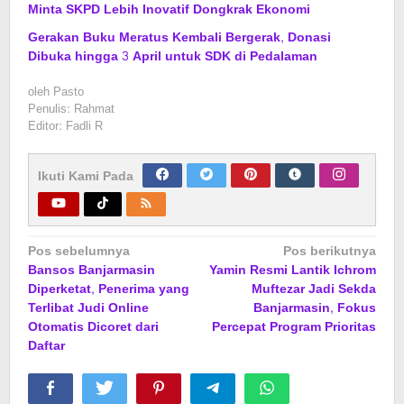
Minta SKPD Lebih Inovatif Dongkrak Ekonomi
Gerakan Buku Meratus Kembali Bergerak, Donasi
Dibuka hingga 3 April untuk SDK di Pedalaman
oleh
Pasto
Penulis: Rahmat
Editor: Fadli R
Ikuti Kami Pada
Navigasi
Pos sebelumnya
Pos berikutnya
Bansos Banjarmasin
Yamin Resmi Lantik Ichrom
pos
Diperketat, Penerima yang
Muftezar Jadi Sekda
Terlibat Judi Online
Banjarmasin, Fokus
Otomatis Dicoret dari
Percepat Program Prioritas
Daftar