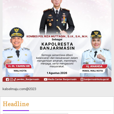
Dipadamkan, Kadishut Kalsel
Memimpin Langsung Aksi di Lapangan
Agustus 6, 2026
Advertorial
Pemkab Balangan
Silaturahmi ke DPRD Balangan, Kapolres
AKBP Arif Mansyur Perkuat Koordinasi
Keamanan Daerah
Agustus 6, 2026
kalselmaju.com@2023
Headline