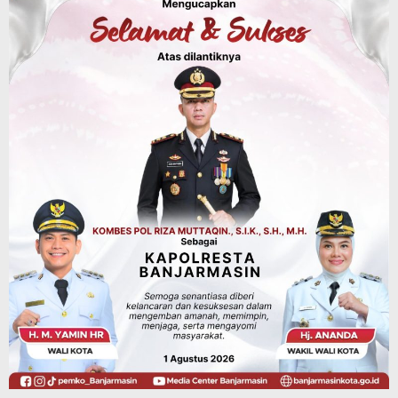
Sosial & Keagamaan
Hari Pramuka ke-65, Kwarcab
Banjarmasin Ziarah ke Makam Pangeran
Antasari dan Gelar Ulang Janji
Agustus 8, 2026
Advertorial
Dinas Kehutanan Kalsel
Api Sempat Berkobar, Karhutla di
Tahura Sultan Adam Berhasil
Dikendalikan
Agustus 8, 2026