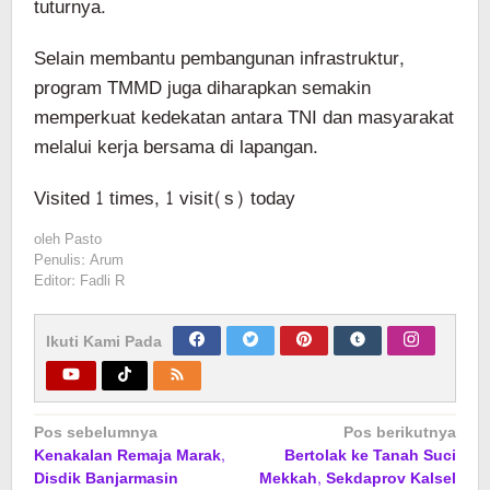
tuturnya.
Selain membantu pembangunan infrastruktur,
program TMMD juga diharapkan semakin
memperkuat kedekatan antara TNI dan masyarakat
melalui kerja bersama di lapangan.
Visited 1 times, 1 visit(s) today
oleh
Pasto
Penulis: Arum
Editor: Fadli R
Ikuti Kami Pada
Navigasi
Pos sebelumnya
Pos berikutnya
Kenakalan Remaja Marak,
Bertolak ke Tanah Suci
pos
Disdik Banjarmasin
Mekkah, Sekdaprov Kalsel