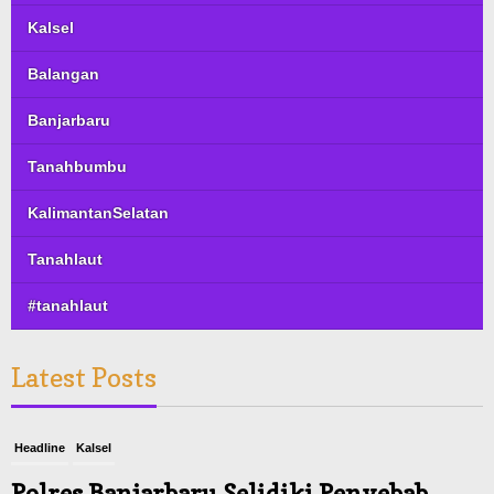
Kalsel
Balangan
Banjarbaru
Tanahbumbu
KalimantanSelatan
Tanahlaut
#tanahlaut
Latest Posts
Headline
Kalsel
Polres Banjarbaru Selidiki Penyebab