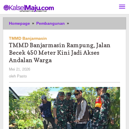
Lewati
ke
konten
TMMD
Homepage
»
Pembangunan
»
Banjarmasin
Rampung,
TMMD Banjarmasin
Jalan
TMMD Banjarmasin Rampung, Jalan
Becek
Becek 450 Meter Kini Jadi Akses
450
Meter
Andalan Warga
Kini
oleh
Mei 21, 2026
Jadi
Pasto
oleh
Pasto
Akses
Andalan
Warga