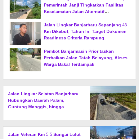
Pemerintah Janji Tingkatkan Fasilitas
Keselamatan Jalan Alternatif
Banjarbaru–Batulicin
Jalan Lingkar Banjarbaru Sepanjang 43
Km Dikebut, Tahun Ini Target Dokumen
Readiness Criteria Rampung
Pemkot Banjarmasin Prioritaskan
Perbaikan Jalan Tatah Belayung, Akses
Warga Bakal Terdampak
Jalan Lingkar Selatan Banjarbaru
Hubungkan Daerah Palam,
Guntung Manggis, hingga
Batibati, Target Urai Kemacetan
dan Buka Kawasan Baru
Jalan Veteran Km 5,5 Sungai Lulut