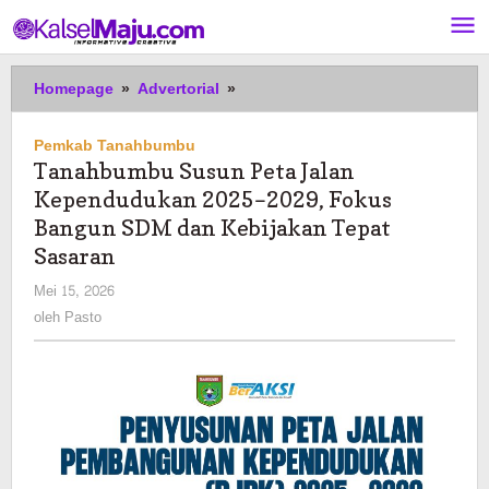
Lewati
ke
konten
Tanahbumbu
Homepage
»
Advertorial
»
Susun
Peta
Pemkab Tanahbumbu
Jalan
Tanahbumbu Susun Peta Jalan
Kependudukan
Kependudukan 2025–2029, Fokus
2025–
2029,
Bangun SDM dan Kebijakan Tepat
Fokus
Sasaran
Bangun
oleh
Mei 15, 2026
SDM
Pasto
dan
oleh
Pasto
Kebijakan
Tepat
Sasaran