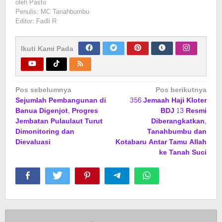
oleh
Pasto
Penulis: MC Tanahbumbu
Editor: Fadli R
Ikuti Kami Pada
Navigasi
Pos sebelumnya
Pos berikutnya
Sejumlah Pembangunan di
356 Jemaah Haji Kloter
pos
Banua Digenjot, Progres
BDJ 13 Resmi
Jembatan Pulaulaut Turut
Diberangkatkan,
Dimonitoring dan
Tanahbumbu dan
Dievaluasi
Kotabaru Antar Tamu Allah
ke Tanah Suci