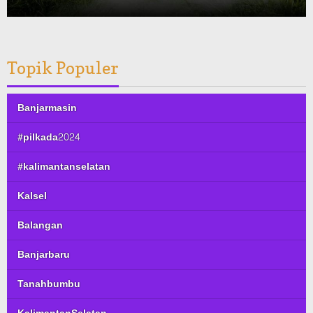
Topik Populer
Banjarmasin
#pilkada2024
#kalimantanselatan
Kalsel
Balangan
Banjarbaru
Tanahbumbu