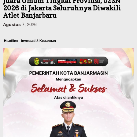
Juara Umum Tingkat Provinsi, 02SN
2026 di Jakarta Seluruhnya Diwakili
Atlet Banjarbaru
Agustus 7, 2026
Headline
Investasi & Keuangan
KUA-PPAS 2027 Banjarbaru Defisit 170
Miliar, Pendapatan 1,2 Triliun Belanja
1,37 Triliun, Tutup Kekurangan dari
SiLPA
Agustus 7, 2026
Kalsel
Operasi Sikat Intan 2026 Berakhir, Polda
Kalsel Amankan Ribuan Miras Hingga
Beberapa Tuak