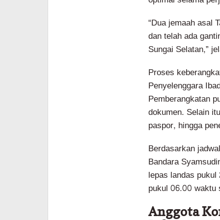
“Dua jemaah asal 
dan telah ada gant
Sungai Selatan,” je
Proses keberangkata
Penyelenggara Iba
Pemberangkatan pu
dokumen. Selain it
paspor, hingga pen
Berdasarkan jadwal
Bandara Syamsudin
lepas landas pukul
pukul 06.00 waktu 
Anggota Kom