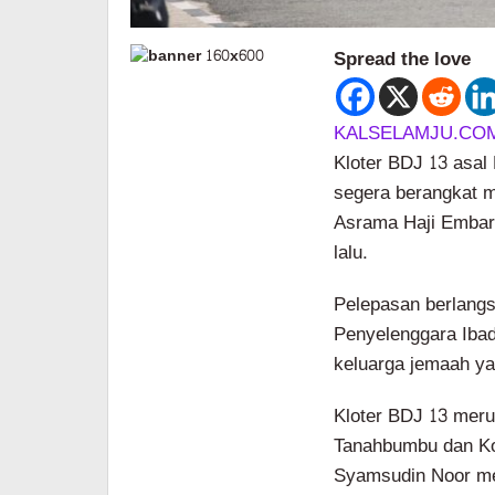
Spread the love
KALSELAMJU.CO
Kloter BDJ 13 asa
segera berangkat m
Asrama Haji Embark
lalu.
Pelepasan berlangs
Penyelenggara Ibad
keluarga jemaah ya
Kloter BDJ 13 meru
Tanahbumbu dan Ko
Syamsudin Noor m