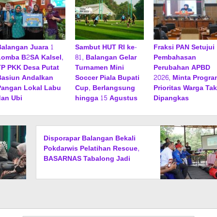
Balangan Juara 1
Sambut HUT RI ke-
Fraksi PAN Setujui
Lomba B2SA Kalsel,
81, Balangan Gelar
Pembahasan
TP PKK Desa Putat
Turnamen Mini
Perubahan APBD
Basiun Andalkan
Soccer Piala Bupati
2026, Minta Progra
Pangan Lokal Labu
Cup, Berlangsung
Prioritas Warga Tak
dan Ubi
hingga 15 Agustus
Dipangkas
Disporapar Balangan Bekali
Pokdarwis Pelatihan Rescue,
BASARNAS Tabalong Jadi
Instruktur