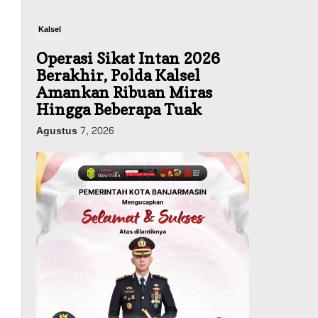
Kalsel
Operasi Sikat Intan 2026
Berakhir, Polda Kalsel
Amankan Ribuan Miras
Hingga Beberapa Tuak
Agustus 7, 2026
Pemerintahan
Sosial & Keagamaan
Banjarmasin Pilot Project
Perlinsos Digital, Target 30
Persen IKD Masih Jauh,
Komisi II DPR Turun
Tangan
Agustus 7, 2026