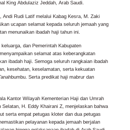
nal King Abdulaziz Jeddah, Arab Saudi.
 Andi Rudi Latif melalui Kabag Kesra, M. Zaki
kan ucapan selamat kepada seluruh jemaah yang
n menunaikan ibadah haji tahun ini.
, keluarga, dan Pemerintah Kabupaten
menyampaikan selamat atas keberangkatan
an ibadah haji. Semoga seluruh rangkaian ibadah
n, kesehatan, keselamatan, serta kekuatan
Tanahbumbu. Serta predikat haji mabrur dan
.
ala Kantor Wilayah Kementerian Haji dan Umrah
n Selatan, H. Eddy Khairani Z, menjelaskan bahwa
rut serta empat petugas kloter dan dua petugas
memastikan pelayanan kepada jemaah berjalan
jalanan hingga pelaksanaan ibadah di Arab Saudi.