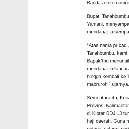
Bandara Internasio
Bupati Tanahbumbu,
Yamani, menyampai
mendapat kesempata
“Atas nama pribadi
Tanahbumbu, kami 
Bapak/Ibu menunaik
mendapat kelancara
hingga kembali ke 
mabruroh,” ujarnya
Sementara itu, Kep
Provinsi Kalimanta
di Kloter BDJ 13 tu
haji daerah. Guna 
optimal selama per