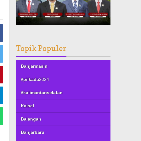
Topik Populer
Banjarmasin
#pilkada2024
#kalimantanselatan
Kalsel
Balangan
Banjarbaru