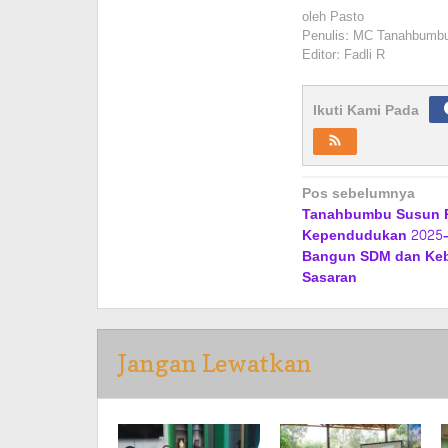
oleh
Pasto
Penulis: MC Tanahbumb
Editor: Fadli R
Ikuti Kami Pada
Navigasi
Pos sebelumnya
Tanahbumbu Susun P
pos
Kependudukan 2025–
Bangun SDM dan Keb
Sasaran
Jangan Lewatkan