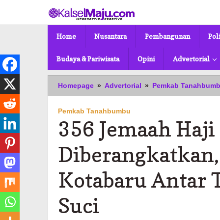
Lewati
ke
konten
Home
Nusantara
Pembangunan
Pol
Budaya & Pariwisata
Opini
Advertorial
Homepage
»
Advertorial
»
Pemkab Tanahbum
Pemkab Tanahbumbu
356 Jemaah Haji
Diberangkatkan
Kotabaru Antar 
Suci