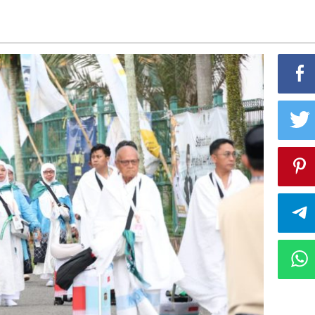
ke
Tanah
Suci