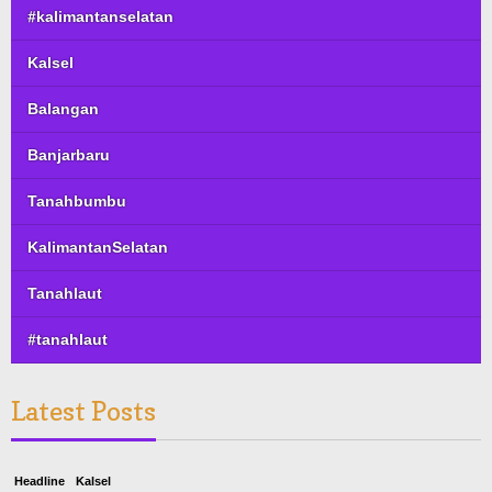
#kalimantanselatan
Kalsel
Balangan
Banjarbaru
Tanahbumbu
KalimantanSelatan
Tanahlaut
#tanahlaut
Latest Posts
Headline
Kalsel