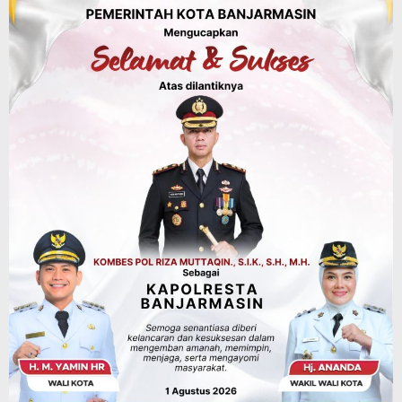
Agustus 8, 2026
Sosial & Keagamaan
Hari Pramuka ke-65, Kwarcab
Banjarmasin Ziarah ke Makam Pangeran
Antasari dan Gelar Ulang Janji
Agustus 8, 2026
Advertorial
Dinas Kehutanan Kalsel
Api Sempat Berkobar, Karhutla di
Tahura Sultan Adam Berhasil
Dikendalikan
Agustus 8, 2026