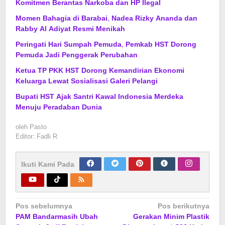
Komitmen Berantas Narkoba dan HP Ilegal
Momen Bahagia di Barabai, Nadea Rizky Ananda dan
Rabby Al Adiyat Resmi Menikah
Peringati Hari Sumpah Pemuda, Pemkab HST Dorong
Pemuda Jadi Penggerak Perubahan
Ketua TP PKK HST Dorong Kemandirian Ekonomi
Keluarga Lewat Sosialisasi Galeri Pelangi
Bupati HST Ajak Santri Kawal Indonesia Merdeka
Menuju Peradaban Dunia
oleh
Pasto
Editor: Fadli R
Ikuti Kami Pada
Navigasi
Pos sebelumnya
Pos berikutnya
PAM Bandarmasih Ubah
Gerakan Minim Plastik
pos