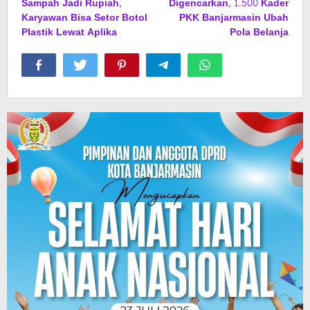
Sampah Jadi Rupiah,
Digencarkan, 1.500 Kader
Karyawan Bisa Setor Botol
PKK Banjarmasin Ubah
Plastik Lewat Aplika
Pola Belanja