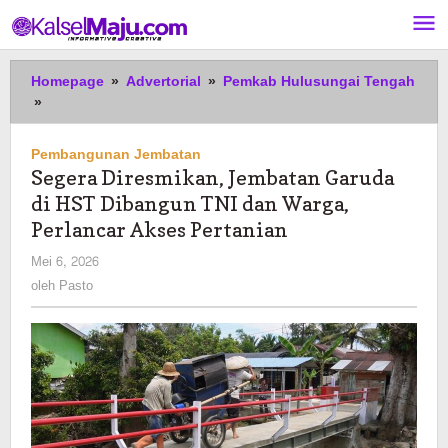
Lewati
ke
konten
Homepage
»
Advertorial
»
Pemkab Hulusungai Tengah
Segera
»
Diresmikan,
Jembatan
Pembangunan Jembatan
Garuda
Segera Diresmikan, Jembatan Garuda
di
di HST Dibangun TNI dan Warga,
HST
Dibangun
Perlancar Akses Pertanian
TNI
oleh
Mei 6, 2026
dan
Pasto
oleh
Pasto
Warga,
Perlancar
Akses
Pertanian