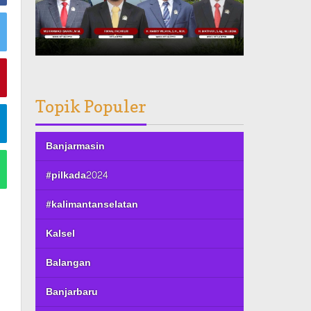
Topik Populer
Banjarmasin
#pilkada2024
#kalimantanselatan
Kalsel
Balangan
Banjarbaru