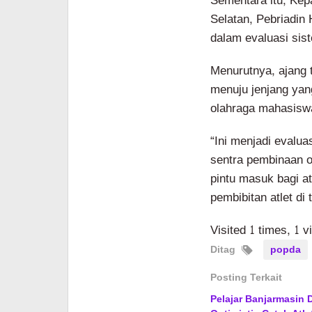
Sementara itu, Ke
Selatan, Pebriadin
dalam evaluasi sis
Menurutnya, ajang 
menuju jenjang yang
olahraga mahasisw
“Ini menjadi evalua
sentra pembinaan 
pintu masuk bagi at
pembibitan atlet di 
Visited 1 times, 1 v
Ditag
popda
Posting Terkait
Pelajar Banjarmasin 