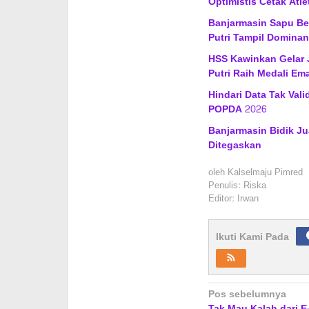
Optimistis Cetak Atle
Banjarmasin Sapu Be
Putri Tampil Dominan
HSS Kawinkan Gelar 
Putri Raih Medali Em
Hindari Data Tak Vali
POPDA 2026
Banjarmasin Bidik Ju
Ditegaskan
oleh
Kalselmaju Pimred
Penulis: Riska
Editor: Irwan
Ikuti Kami Pada
Navigasi
Pos sebelumnya
Tak Mau Kalah dari 