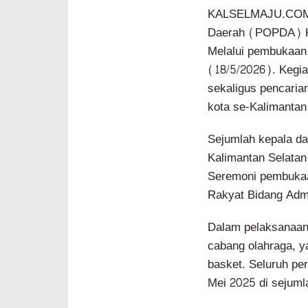
KALSELMAJU.COM,
Daerah (POPDA) Ka
Melalui pembukaan 
(18/5/2026). Kegia
sekaligus pencarian
kota se-Kalimantan
Sejumlah kepala da
Kalimantan Selatan
Seremoni pembukaa
Rakyat Bidang Admi
Dalam pelaksanaa
cabang olahraga, ya
basket. Seluruh pe
Mei 2025 di sejuml