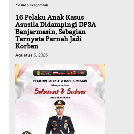
Sosial & Keagamaan
16 Pelaku Anak Kasus
Asusila Didampingi DP3A
Banjarmasin, Sebagian
Ternyata Pernah Jadi
Korban
Agustus 6, 2026
Dinas PUPR Kalsel
Pembangunan
Tindak Lanjut
Pascakecelakaan Maut,
Pemerintah Janji
Tingkatkan Fasilitas
Keselamatan Jalan
Alternatif Banjarbaru–
Batulicin