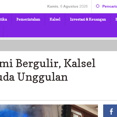
Kamis, 6 Agustus 2026
Pencari
itika
Pemerintahan
Kalsel
Investasi & Keuangan
i Bergulir, Kalsel
uda Unggulan