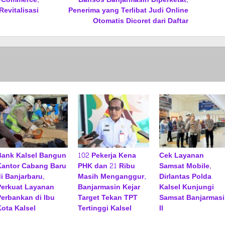
evitalisasi
Penerima yang Terlibat Judi Online
Otomatis Dicoret dari Daftar
Bank Kalsel Bangun
102 Pekerja Kena
Cek Layanan
Kantor Cabang Baru
PHK dan 21 Ribu
Samsat Mobile,
di Banjarbaru,
Masih Menganggur,
Dirlantas Polda
Perkuat Layanan
Banjarmasin Kejar
Kalsel Kunjungi
Perbankan di Ibu
Target Tekan TPT
Samsat Banjarmasi
Kota Kalsel
Tertinggi Kalsel
II