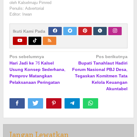
oleh
Kalselmaju Pimred
Penulis: Advertorial
Editor: Irwan
Ikuti Kami Pada
Navigasi
Pos sebelumnya
Pos berikutnya
Hari Jadi ke 76 Kalsel
Bupati Tanahlaut Hadiri
pos
Usung Konsep Sederhana,
Forum Nasional PBJ Desa,
Pemprov Matangkan
Tegaskan Komitmen Tata
Pelaksanaan Peringatan
Kelola Keuangan
Akuntabel
Jangan Lewatkan