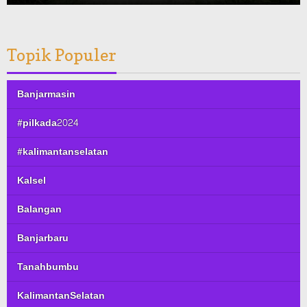
Topik Populer
Banjarmasin
#pilkada2024
#kalimantanselatan
Kalsel
Balangan
Banjarbaru
Tanahbumbu
KalimantanSelatan