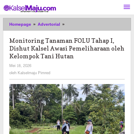
Lewati
ke
konten
Monitoring
Homepage
»
Advertorial
»
Tanaman
FOLU
Monitoring Tanaman FOLU Tahap I,
Tahap
Dishut Kalsel Awasi Pemeliharaan oleh
I,
Dishut
Kelompok Tani Hutan
Kalsel
oleh
Mei 18, 2026
Awasi
Kalselmaju
oleh
Kalselmaju Pimred
Pemeliharaan
Pimred
oleh
Kelompok
Tani
Hutan