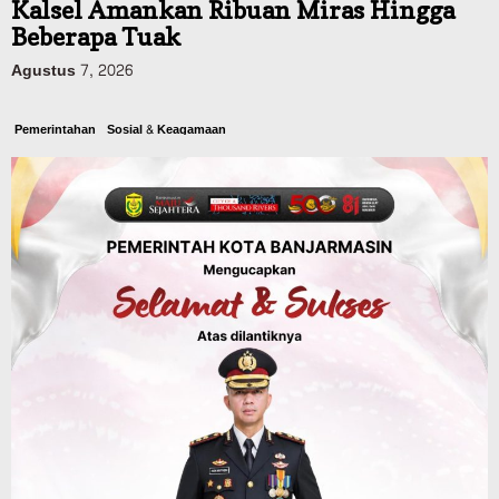
Kalsel Amankan Ribuan Miras Hingga
Beberapa Tuak
Agustus 7, 2026
Pemerintahan
Sosial & Keagamaan
Banjarmasin Pilot Project Perlinsos
Digital, Target 30 Persen IKD Masih
Jauh, Komisi II DPR Turun Tangan
Agustus 7, 2026
Dinas PUPR Kalsel
Headline
Pembangunan
Jalan Veteran Km 5,5 Sungai Lulut
Dibuka Pasca Retak dan Amblas,
Angkutan Bertonase 6 Ton Lebih Tak
Diperbolehkan Melintas
Agustus 7, 2026