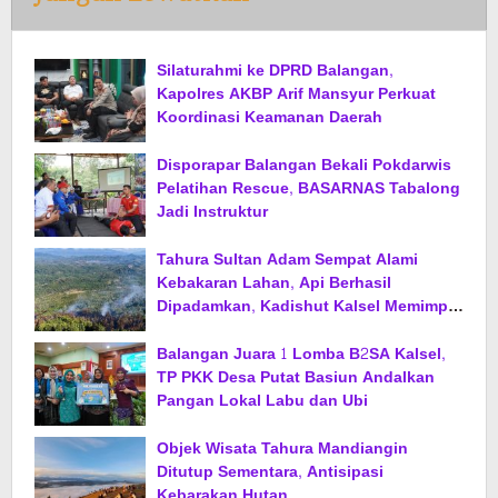
Silaturahmi ke DPRD Balangan,
Kapolres AKBP Arif Mansyur Perkuat
Koordinasi Keamanan Daerah
Disporapar Balangan Bekali Pokdarwis
Pelatihan Rescue, BASARNAS Tabalong
Jadi Instruktur
Tahura Sultan Adam Sempat Alami
Kebakaran Lahan, Api Berhasil
Dipadamkan, Kadishut Kalsel Memimpin
Langsung Aksi di Lapangan
Balangan Juara 1 Lomba B2SA Kalsel,
TP PKK Desa Putat Basiun Andalkan
Pangan Lokal Labu dan Ubi
Objek Wisata Tahura Mandiangin
Ditutup Sementara, Antisipasi
Kebarakan Hutan