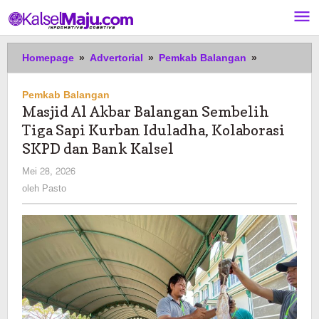
Lewati
ke
konten
Masjid
Homepage
»
Advertorial
»
Pemkab Balangan
»
Al
Akbar
Pemkab Balangan
Balangan
Masjid Al Akbar Balangan Sembelih
Sembelih
Tiga Sapi Kurban Iduladha, Kolaborasi
Tiga
Sapi
SKPD dan Bank Kalsel
Kurban
oleh
Mei 28, 2026
Iduladha,
Pasto
oleh
Pasto
Kolaborasi
SKPD
dan
Bank
Kalsel