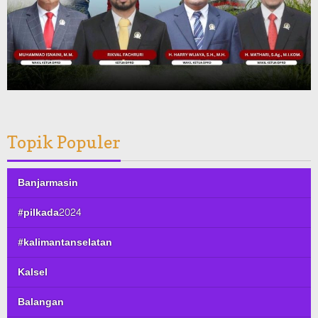
Topik Populer
Banjarmasin
#pilkada2024
#kalimantanselatan
Kalsel
Balangan