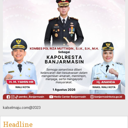
Tahura Sultan Adam Sempat Alami
Kebakaran Lahan, Api Berhasil
Dipadamkan, Kadishut Kalsel
Memimpin Langsung Aksi di Lapangan
Agustus 6, 2026
Advertorial
Pemkab Balangan
Silaturahmi ke DPRD Balangan, Kapolres
AKBP Arif Mansyur Perkuat Koordinasi
Keamanan Daerah
Agustus 6, 2026
kalselmaju.com@2023
Headline