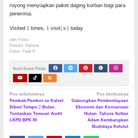
royong menyiapkan paket daging kurban bagi para
penerima.
Visited 1 times, 1 visit(s) today
oleh
Pasto
Penulis: Rahmat
Editor: Fadli R
Ikuti Kami Pada
Navigasi
Pos sebelumnya
Pos berikutnya
Pemkab/Pemkot se Kalsel
Gabungkan Pemberdayaan
pos
Diberi Tempo 2 Bulan,
Ekonomi dan Konservasi
Tuntaskan Temuan Audit
Hutan, Tahura Sultan
LKPD BPK RI
Adam Kembangkan
Budidaya Kelulut