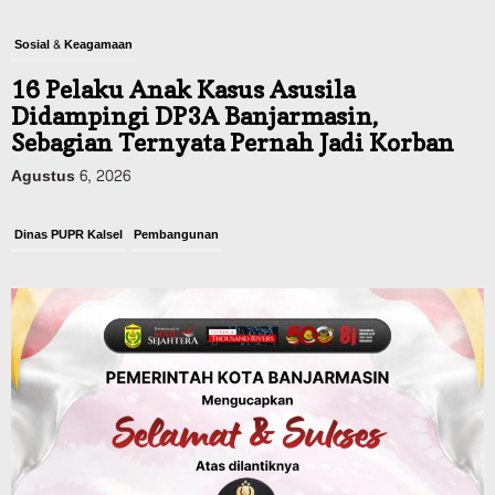
Sosial & Keagamaan
16 Pelaku Anak Kasus Asusila
Didampingi DP3A Banjarmasin,
Sebagian Ternyata Pernah Jadi Korban
Agustus 6, 2026
Dinas PUPR Kalsel
Pembangunan
Tindak Lanjut Pascakecelakaan Maut,
Pemerintah Janji Tingkatkan Fasilitas
Keselamatan Jalan Alternatif
Banjarbaru–Batulicin
Agustus 6, 2026
Dinas Kehutanan Kalsel