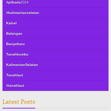
#pilkada2024
#kalimantanselatan
Kalsel
Balangan
Banjarbaru
Tanahbumbu
KalimantanSelatan
Tanahlaut
#tanahlaut
Latest Posts