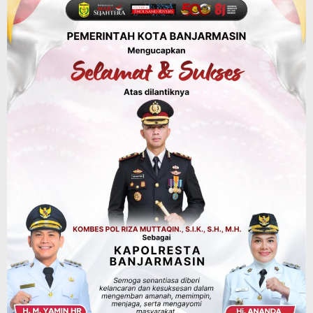
Dikendalikan
Agustus 8, 2026
Headline
Kalsel
Polres Banjarbaru Selidiki Penyebab
Karhutla di Cempaka, Pemilik Lahan
Mulai Dimintai Keterangan
Agustus 8, 2026
Headline
Pembangunan
Jalan Lingkar Selatan Banjarbaru
Hubungkan Daerah Palam, Guntung
Manggis, hingga Batibati, Target Urai
Kemacetan dan Buka Kawasan Baru
Agustus 8, 2026