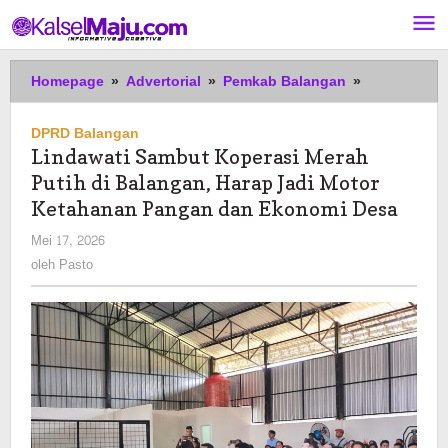
Lewati
ke
konten
Lindawati
Homepage
»
Advertorial
»
Pemkab Balangan
»
Sambut
Koperasi
DPRD Balangan
Merah
Lindawati Sambut Koperasi Merah
Putih
Putih di Balangan, Harap Jadi Motor
di
Balangan,
Ketahanan Pangan dan Ekonomi Desa
Harap
oleh
Mei 17, 2026
Jadi
Pasto
oleh
Pasto
Motor
Ketahanan
Pangan
dan
Ekonomi
Desa