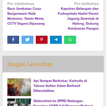
Navigasi
Pos sebelumnya
Pos berikutnya
Baut Jembatan Cusa
Kapolres Balangan dan
pos
Banjarmasin Raib
Forkopimda Hadiri Panen
Misterius, Yamin Minta
Jagung Serentak di
CCTV Segera Dipasang
Halong, Dukung
Ketahanan Pangan
Jangan Lewatkan
Api Sempat Berkobar, Karhutla di
Tahura Sultan Adam Berhasil
Dikendalikan
Silaturahmi ke DPRD Balangan,
Kapolres AKBP Arif Mansyur Perkuat