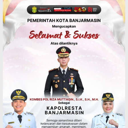
Panaskan Kembali Arena Panjat Tebing,
FPTI Banjarmasin Siapkan Sirkuit se-
Kalsel
Agustus 8, 2026
Sosial & Keagamaan
Hari Pramuka ke-65, Kwarcab
Banjarmasin Ziarah ke Makam Pangeran
Antasari dan Gelar Ulang Janji
Agustus 8, 2026
Advertorial
Dinas Kehutanan Kalsel
Api Sempat Berkobar, Karhutla di
Tahura Sultan Adam Berhasil
Dikendalikan
Agustus 8, 2026