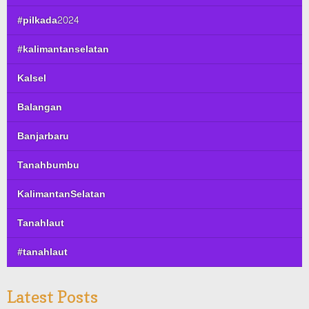
#pilkada2024
#kalimantanselatan
Kalsel
Balangan
Banjarbaru
Tanahbumbu
KalimantanSelatan
Tanahlaut
#tanahlaut
Latest Posts