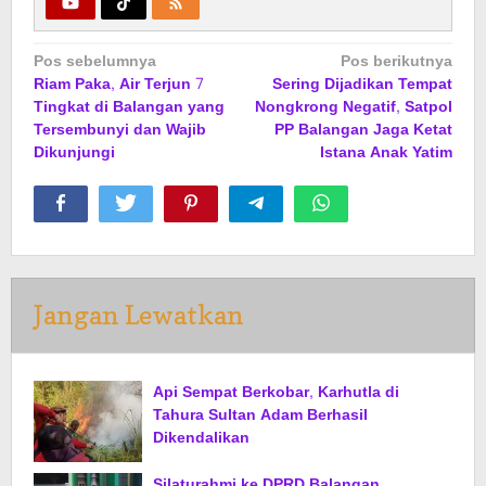
Navigasi
Pos sebelumnya
Pos berikutnya
Riam Paka, Air Terjun 7
Sering Dijadikan Tempat
pos
Tingkat di Balangan yang
Nongkrong Negatif, Satpol
Tersembunyi dan Wajib
PP Balangan Jaga Ketat
Dikunjungi
Istana Anak Yatim
Jangan Lewatkan
Api Sempat Berkobar, Karhutla di
Tahura Sultan Adam Berhasil
Dikendalikan
Silaturahmi ke DPRD Balangan,