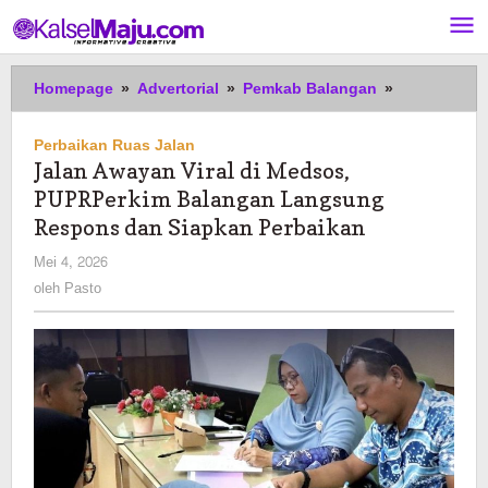
Lewati
ke
konten
Jalan
Homepage
»
Advertorial
»
Pemkab Balangan
»
Awayan
Viral
Perbaikan Ruas Jalan
di
Jalan Awayan Viral di Medsos,
Medsos,
PUPRPerkim Balangan Langsung
PUPRPerkim
Balangan
Respons dan Siapkan Perbaikan
Langsung
oleh
Mei 4, 2026
Respons
Pasto
oleh
Pasto
dan
Siapkan
Perbaikan