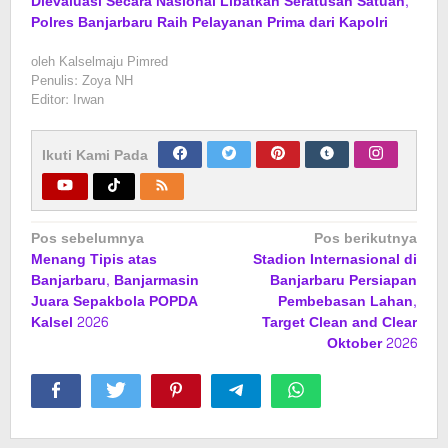
Dievaluasi Secara Nasional Libatkan Seratusan Satuan,
Polres Banjarbaru Raih Pelayanan Prima dari Kapolri
oleh
Kalselmaju Pimred
Penulis: Zoya NH
Editor: Irwan
Ikuti Kami Pada
Navigasi
Pos sebelumnya
Pos berikutnya
Menang Tipis atas
Stadion Internasional di
pos
Banjarbaru, Banjarmasin
Banjarbaru Persiapan
Juara Sepakbola POPDA
Pembebasan Lahan,
Kalsel 2026
Target Clean and Clear
Oktober 2026