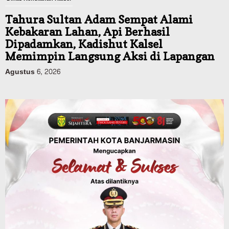
Tahura Sultan Adam Sempat Alami
Kebakaran Lahan, Api Berhasil
Dipadamkan, Kadishut Kalsel
Memimpin Langsung Aksi di Lapangan
Agustus 6, 2026
Advertorial
Pemkab Balangan
Silaturahmi ke DPRD Balangan, Kapolres
AKBP Arif Mansyur Perkuat Koordinasi
Keamanan Daerah
Agustus 6, 2026
Advertorial
Pemkab Balangan
Disporapar Balangan Bekali Pokdarwis
Pelatihan Rescue, BASARNAS Tabalong