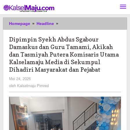
Lewati
ke
konten
Dipimpin
Homepage
»
Headline
»
Syekh
Abdus
Dipimpin Syekh Abdus Sgabour
Sgabour
Damaskus dan Guru Tamami, Akikah
Damaskus
dan
dan Tasmiyah Putera Komisaris Utama
Guru
Kalselamaju Media di Sekumpul
Tamami,
Dihadiri Masyarakat dan Pejabat
Akikah
dan
oleh
Mei 24, 2026
Kalselmaju
Tasmiyah
oleh
Kalselmaju Pimred
Pimred
Putera
Komisaris
Utama
Kalselamaju
Media
di
Sekumpul