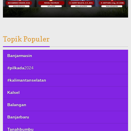
Topik Populer
Banjarmasin
#pilkada2024
#kalimantanselatan
Kalsel
Balangan
Banjarbaru
Tanahbumbu