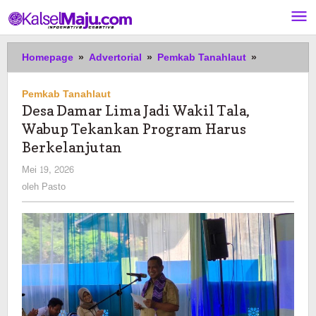
Lewati
ke
konten
Desa
Homepage
»
Advertorial
»
Pemkab Tanahlaut
»
Damar
Lima
Pemkab Tanahlaut
Jadi
Desa Damar Lima Jadi Wakil Tala,
Wakil
Wabup Tekankan Program Harus
Tala,
Wabup
Berkelanjutan
Tekankan
oleh
Mei 19, 2026
Program
Pasto
oleh
Pasto
Harus
Berkelanjut