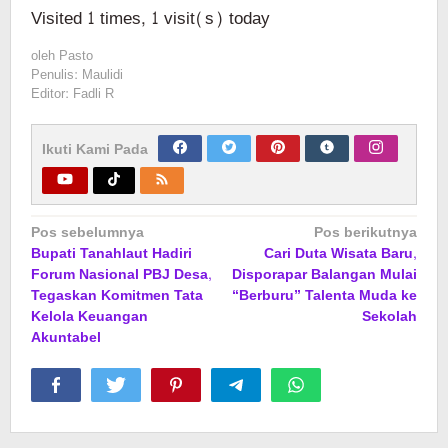
Visited 1 times, 1 visit(s) today
oleh
Pasto
Penulis: Maulidi
Editor: Fadli R
Ikuti Kami Pada
Navigasi
Pos sebelumnya
Pos berikutnya
Bupati Tanahlaut Hadiri
Cari Duta Wisata Baru,
pos
Forum Nasional PBJ Desa,
Disporapar Balangan Mulai
Tegaskan Komitmen Tata
“Berburu” Talenta Muda ke
Kelola Keuangan
Sekolah
Akuntabel