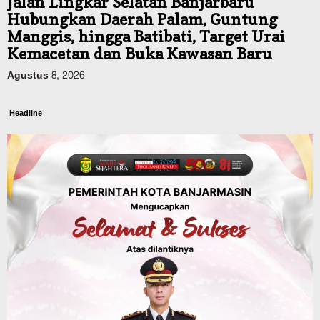
Panaskan Kembali Arena Panjat Tebing,
FPTI Banjarmasin Siapkan Sirkuit se-
Kalsel
Agustus 8, 2026
Sosial & Keagamaan
Hari Pramuka ke-65, Kwarcab
Banjarmasin Ziarah ke Makam Pangeran
Antasari dan Gelar Ulang Janji
Agustus 8, 2026
Advertorial
Dinas Kehutanan Kalsel
Api Sempat Berkobar, Karhutla di
Tahura Sultan Adam Berhasil
Dikendalikan