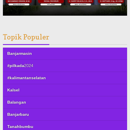
Topik Populer
Banjarmasin
#pilkada2024
#kalimantanselatan
Kalsel
Balangan
Banjarbaru
Tanahbumbu