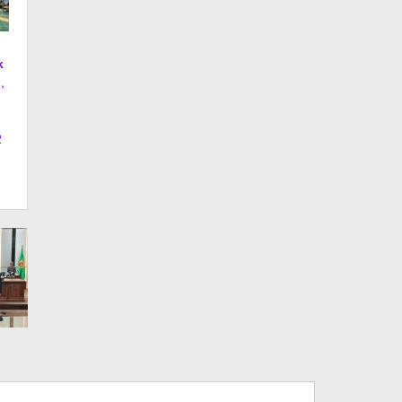
k
,
2