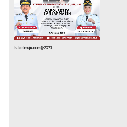
Kalsel
Operasi Sikat Intan 2026
Berakhir, Polda Kalsel
Amankan Ribuan Miras
Hingga Beberapa Tuak
Agustus 7, 2026
kalselmaju.com@2023
Pemerintahan
Sosial & Keagamaan
Banjarmasin Pilot Project
Perlinsos Digital, Target 30
Persen IKD Masih Jauh,
Komisi II DPR Turun
Tangan
Agustus 7, 2026