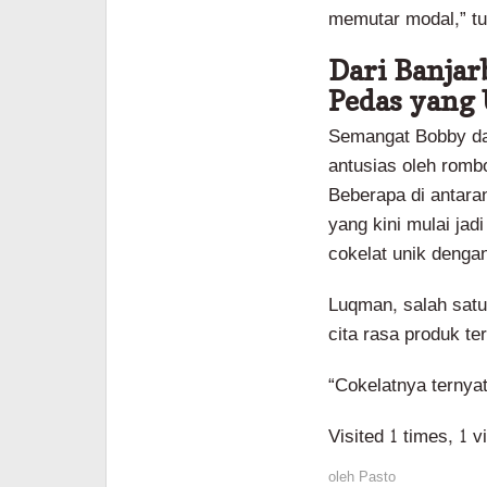
memutar modal,” tu
Dari Banjar
Pedas yang
Semangat Bobby da
antusias oleh romb
Beberapa di antara
yang kini mulai jad
cokelat unik dengan
Luqman, salah satu
cita rasa produk te
“Cokelatnya ternya
Visited 1 times, 1 v
oleh
Pasto