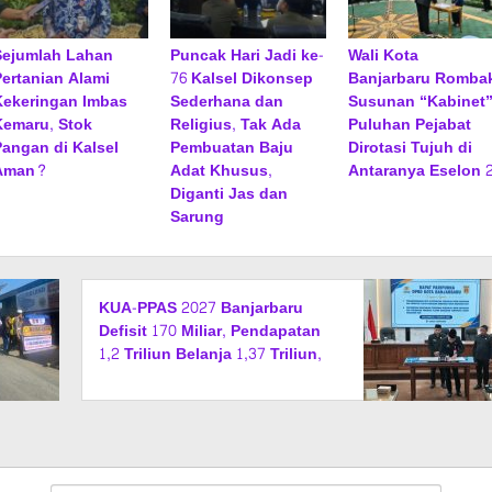
Sejumlah Lahan
Puncak Hari Jadi ke-
Wali Kota
Pertanian Alami
76 Kalsel Dikonsep
Banjarbaru Romba
Kekeringan Imbas
Sederhana dan
Susunan “Kabinet”
Kemaru, Stok
Religius, Tak Ada
Puluhan Pejabat
Pangan di Kalsel
Pembuatan Baju
Dirotasi Tujuh di
Aman?
Adat Khusus,
Antaranya Eselon 
Diganti Jas dan
Sarung
KUA-PPAS 2027 Banjarbaru
Defisit 170 Miliar, Pendapatan
1,2 Triliun Belanja 1,37 Triliun,
Tutup Kekurangan dari SiLPA