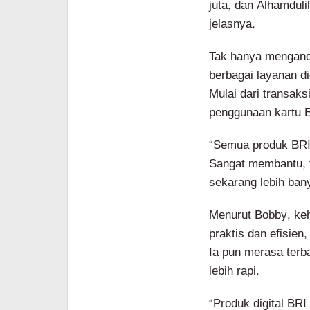
juta, dan Alhamduli
jelasnya.
Tak hanya mengand
berbagai layanan d
Mulai dari transak
penggunaan kartu 
“Semua produk BRI 
Sangat membantu, t
sekarang lebih ban
Menurut Bobby, keh
praktis dan efisie
Ia pun merasa terb
lebih rapi.
“Produk digital BRI