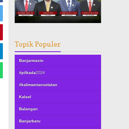
Topik Populer
Banjarmasin
#pilkada2024
#kalimantanselatan
Kalsel
Balangan
Banjarbaru