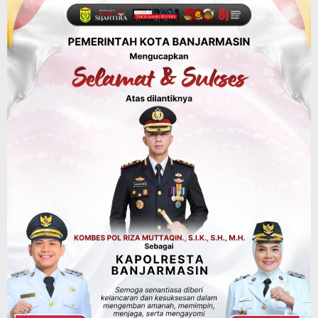
Keselamatan Jalan Alternatif
Banjarbaru–Batulicin
Agustus 6, 2026
Dinas Kehutanan Kalsel
Tahura Sultan Adam Sempat Alami
Kebakaran Lahan, Api Berhasil
Dipadamkan, Kadishut Kalsel
Memimpin Langsung Aksi di Lapangan
Agustus 6, 2026
Advertorial
Pemkab Balangan
Silaturahmi ke DPRD Balangan, Kapolres
AKBP Arif Mansyur Perkuat Koordinasi
Keamanan Daerah
Agustus 6, 2026