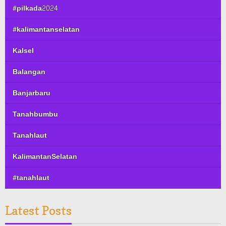
#pilkada2024
#kalimantanselatan
Kalsel
Balangan
Banjarbaru
Tanahbumbu
Tanahlaut
KalimantanSelatan
#tanahlaut
Latest Posts