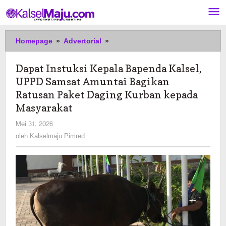
Lewati
ke
konten
Dapat
Homepage
»
Advertorial
»
Instuksi
Kepala
Dapat Instuksi Kepala Bapenda Kalsel,
Bapenda
UPPD Samsat Amuntai Bagikan
Kalsel,
UPPD
Ratusan Paket Daging Kurban kepada
Samsat
Masyarakat
Amuntai
oleh
Mei 31, 2026
Bagikan
Kalselmaju
Ratusan
oleh
Kalselmaju Pimred
Pimred
Paket
Daging
Kurban
kepada
Masyarakat