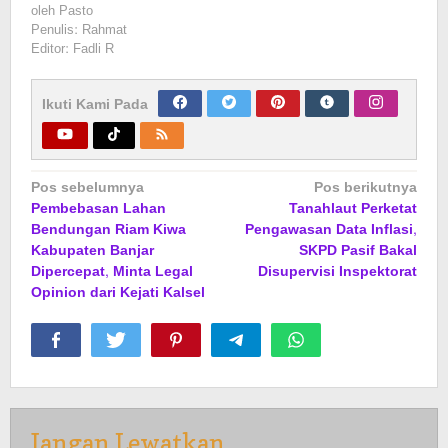
oleh
Pasto
Penulis: Rahmat
Editor: Fadli R
Ikuti Kami Pada
Navigasi
Pos sebelumnya
Pos berikutnya
Pembebasan Lahan
Tanahlaut Perketat
pos
Bendungan Riam Kiwa
Pengawasan Data Inflasi,
Kabupaten Banjar
SKPD Pasif Bakal
Dipercepat, Minta Legal
Disupervisi Inspektorat
Opinion dari Kejati Kalsel
Jangan Lewatkan