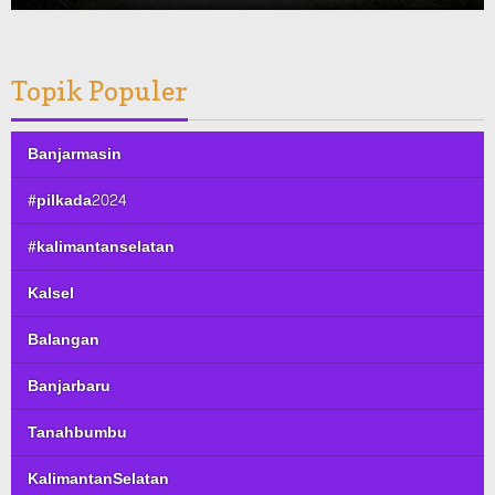
Topik Populer
Banjarmasin
#pilkada2024
#kalimantanselatan
Kalsel
Balangan
Banjarbaru
Tanahbumbu
KalimantanSelatan