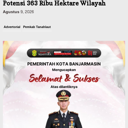
Potensi 363 Ribu Hektare Wilayah
Agustus 9, 2026
Advertorial
Pemkab Tanahlaut
Bupati Rahmat Buka Bupati Cup Basket
2026, Bidik Emas Porprov dan
Rencanakan Pindah Indoor 2027
Agustus 9, 2026
Sosial & Keagamaan
45 Pramuka Banjarmasin Berangkat ke
Jamnas XII Cibubur, Termasuk Dua
Peserta Berkebutuhan Khusus
Agustus 9, 2026
Headline
Kalsel