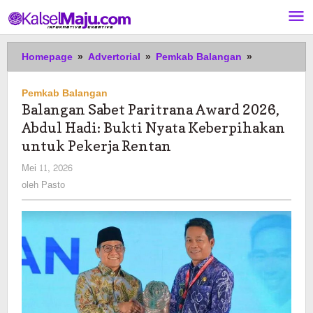
Lewati
ke
konten
Balangan
Homepage
»
Advertorial
»
Pemkab Balangan
»
Sabet
Paritrana
Pemkab Balangan
Award
Balangan Sabet Paritrana Award 2026,
2026,
Abdul Hadi: Bukti Nyata Keberpihakan
Abdul
Hadi:
untuk Pekerja Rentan
Bukti
oleh
Mei 11, 2026
Nyata
Pasto
oleh
Pasto
Keberpihak
untuk
Pekerja
Rentan