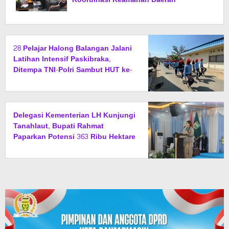
28 Pelajar Halong Balangan Jalani
Latihan Intensif Paskibraka,
Ditempa TNI-Polri Sambut HUT ke-
81 RI
Delegasi Kementerian LH Kunjungi
Tanahlaut, Bupati Rahmat
Paparkan Potensi 363 Ribu Hektare
Wilayah