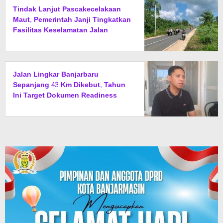
Tindak Lanjut Pascakecelakaan
Maut, Pemerintah Janji Tingkatkan
Fasilitas Keselamatan Jalan
Alternatif Banjarbaru–Batulicin
Jalan Lingkar Banjarbaru
Sepanjang 43 Km Dikebut, Tahun
Ini Target Dokumen Readiness
Criteria Rampung