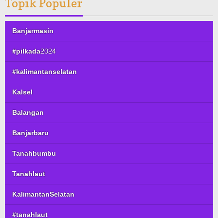
Topik Populer
Banjarmasin
#pilkada2024
#kalimantanselatan
Kalsel
Balangan
Banjarbaru
Tanahbumbu
Tanahlaut
KalimantanSelatan
#tanahlaut