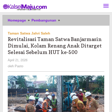
Lewati
ke
konten
Revitalisasi
Homepage
»
Pembangunan
»
Taman
Satwa
Taman Satwa Jahri Saleh
Banjarmasin
Revitalisasi Taman Satwa Banjarmasin
Dimulai,
Dimulai, Kolam Renang Anak Ditarget
Kolam
Renang
Selesai Sebelum HUT ke-500
Anak
oleh
April 21, 2026
Ditarget
Pasto
oleh
Pasto
Selesai
Sebelum
HUT
ke-
500