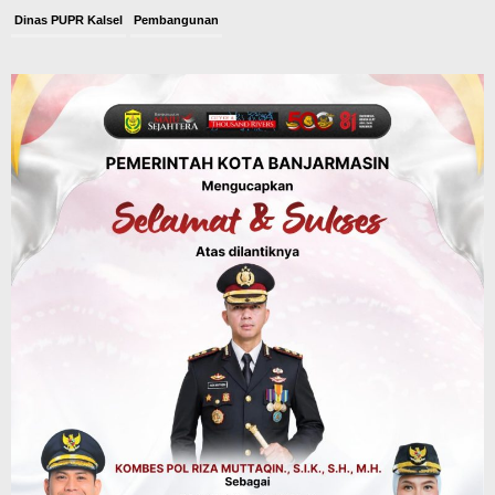
Dinas PUPR Kalsel
Pembangunan
Tindak Lanjut Pascakecelakaan Maut,
Pemerintah Janji Tingkatkan Fasilitas
Keselamatan Jalan Alternatif
Banjarbaru–Batulicin
Agustus 6, 2026
Dinas Kehutanan Kalsel
Tahura Sultan Adam Sempat Alami
Kebakaran Lahan, Api Berhasil
Dipadamkan, Kadishut Kalsel
Memimpin Langsung Aksi di Lapangan
Agustus 6, 2026
Advertorial
Pemkab Balangan