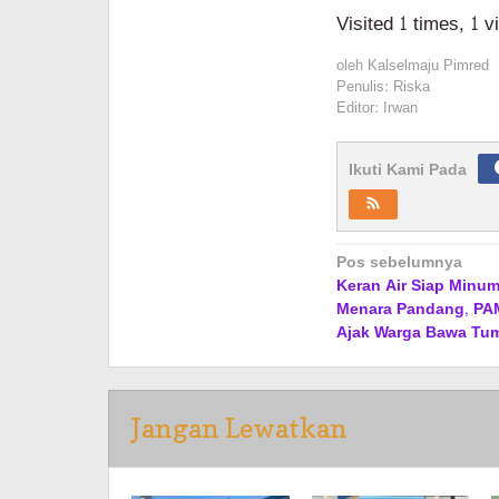
Visited 1 times, 1 v
oleh
Kalselmaju Pimred
Penulis: Riska
Editor: Irwan
Ikuti Kami Pada
Navigasi
Pos sebelumnya
Keran Air Siap Minum 
pos
Menara Pandang, PA
Ajak Warga Bawa Tum
Jangan Lewatkan