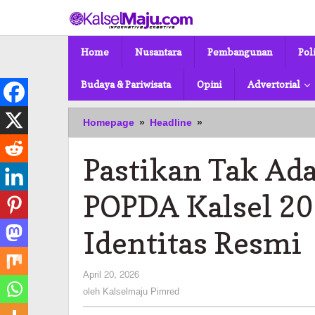
Lewati
ke
konten
Home
Nusantara
Pembangunan
Pol
Budaya & Pariwisata
Opini
Advertorial
Pastikan
Homepage
»
Headline
»
Tak
Ada
Pastikan Tak Ad
Kecurangan,
Peserta
POPDA
POPDA Kalsel 20
Kalsel
2026
Identitas Resmi
Wajib
Bawa
Identitas
oleh
April 20, 2026
Resmi
Kalselmaju
oleh
Kalselmaju Pimred
Pimred