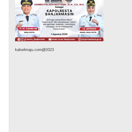
Silaturahmi ke DPRD
Balangan, Kapolres AKBP
Arif Mansyur Perkuat
Koordinasi Keamanan
Daerah
Agustus 6, 2026
kalselmaju.com@2023
Dinas PUPR Kalsel
Headline
Pembangunan
Jalan Veteran Km 5,5 Sungai
Lulut Dibuka Pasca Retak
dan Amblas, Angkutan
Bertonase 6 Ton Lebih Tak
Diperbolehkan Melintas
Agustus 7, 2026