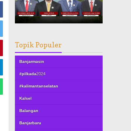
Topik Populer
Banjarmasin
#pilkada2024
#kalimantanselatan
Kalsel
Balangan
Banjarbaru