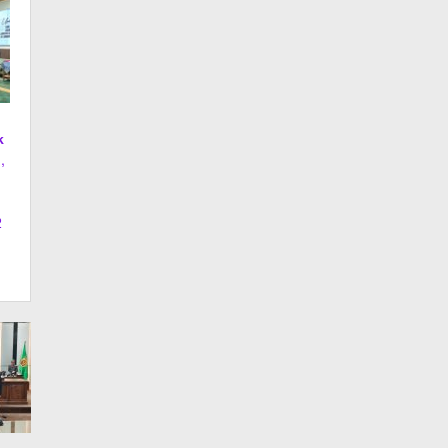
k
,
2