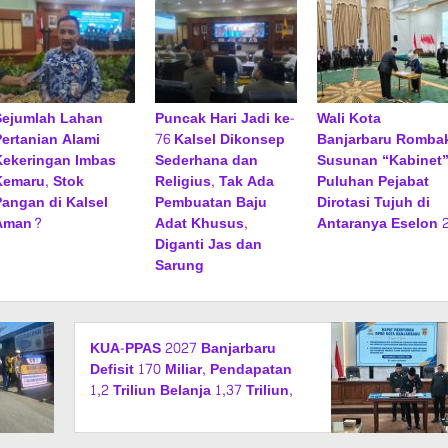
Sejumlah Lahan
Puncak Hari Jadi ke-
Wali Kota
Pertanian Alami
76 Kalsel Dikonsep
Banjarbaru Romba
Kekeringan Imbas
Sederhana dan
Susunan “Kabinet”
Kemaru, Stok
Religius, Tak Ada
Puluhan Pejabat
Pangan di Kalsel
Pembuatan Baju
Dirotasi Tujuh di
Aman?
Adat Khusus,
Antaranya Eselon 
Diganti Jas dan
Sarung
KUA-PPAS 2027 Banjarbaru
Defisit 170 Miliar, Pendapatan
1,2 Triliun Belanja 1,37 Triliun,
Tutup Kekurangan dari SiLPA