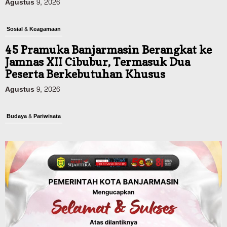
Agustus 9, 2026
Sosial & Keagamaan
45 Pramuka Banjarmasin Berangkat ke
Jamnas XII Cibubur, Termasuk Dua
Peserta Berkebutuhan Khusus
Agustus 9, 2026
Budaya & Pariwisata
Bunda PAUD Banjarmasin Ajak Anak
Belajar Sambil Lihat Satwa, Jelajah
Literasi di Taman Jahri Saleh
Agustus 9, 2026
Advertorial
Dinas Kehutanan Kalsel
Api Sempat Berkobar, Karhutla di