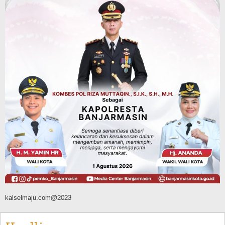
Tahura Sultan Adam Berhasil
Dikendalikan
Agustus 8, 2026
Advertorial
Pemkab Tanahlaut
Delegasi Kementerian LH Kunjungi
Tanahlaut, Bupati Rahmat Paparkan
Potensi 363 Ribu Hektare Wilayah
Agustus 9, 2026
kalselmaju.com@2023