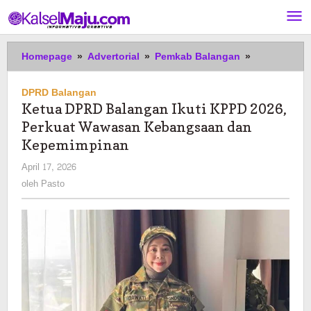
Lewati
ke
konten
Ketua
Homepage
»
Advertorial
»
Pemkab Balangan
»
DPRD
Balangan
DPRD Balangan
Ikuti
Ketua DPRD Balangan Ikuti KPPD 2026,
KPPD
Perkuat Wawasan Kebangsaan dan
2026,
Perkuat
Kepemimpinan
Wawasan
oleh
April 17, 2026
Kebangsaa
Pasto
oleh
Pasto
dan
Kepemimpin