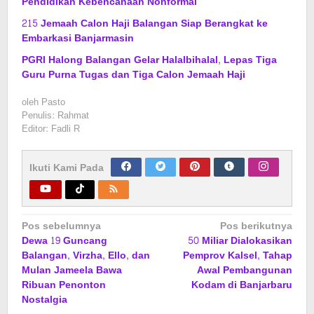
Pendidikan Kebencanaan Nonformal
215 Jemaah Calon Haji Balangan Siap Berangkat ke
Embarkasi Banjarmasin
PGRI Halong Balangan Gelar Halalbihalal, Lepas Tiga
Guru Purna Tugas dan Tiga Calon Jemaah Haji
oleh
Pasto
Penulis: Rahmat
Editor: Fadli R
Ikuti Kami Pada
Navigasi
Pos sebelumnya
Pos berikutnya
Dewa 19 Guncang
50 Miliar Dialokasikan
pos
Balangan, Virzha, Ello, dan
Pemprov Kalsel, Tahap
Mulan Jameela Bawa
Awal Pembangunan
Ribuan Penonton
Kodam di Banjarbaru
Nostalgia