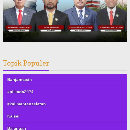
Topik Populer
Banjarmasin
#pilkada2024
#kalimantanselatan
Kalsel
Balangan