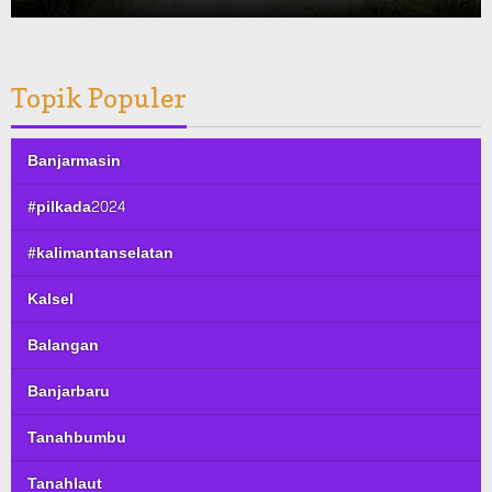
Topik Populer
Banjarmasin
#pilkada2024
#kalimantanselatan
Kalsel
Balangan
Banjarbaru
Tanahbumbu
Tanahlaut