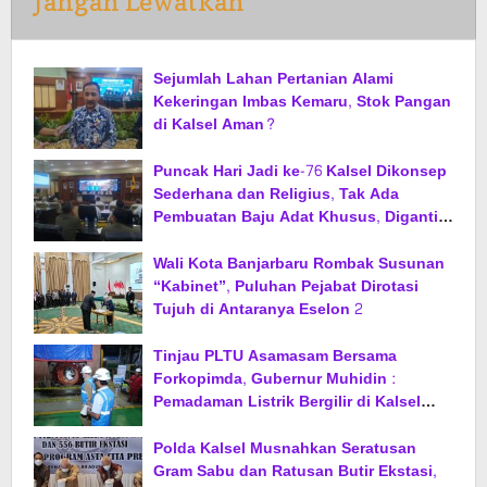
Jangan Lewatkan
Sejumlah Lahan Pertanian Alami
Kekeringan Imbas Kemaru, Stok Pangan
di Kalsel Aman?
Puncak Hari Jadi ke-76 Kalsel Dikonsep
Sederhana dan Religius, Tak Ada
Pembuatan Baju Adat Khusus, Diganti
Jas dan Sarung
Wali Kota Banjarbaru Rombak Susunan
“Kabinet”, Puluhan Pejabat Dirotasi
Tujuh di Antaranya Eselon 2
Tinjau PLTU Asamasam Bersama
Forkopimda, Gubernur Muhidin :
Pemadaman Listrik Bergilir di Kalsel
Segera Berakhir
Polda Kalsel Musnahkan Seratusan
Gram Sabu dan Ratusan Butir Ekstasi,