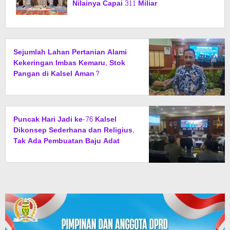
Nilainya Capai 311 Miliar
Sejumlah Lahan Pertanian Alami
Kekeringan Imbas Kemaru, Stok
Pangan di Kalsel Aman?
Puncak Hari Jadi ke-76 Kalsel
Dikonsep Sederhana dan Religius,
Tak Ada Pembuatan Baju Adat
Khusus, Diganti Jas dan Sarung