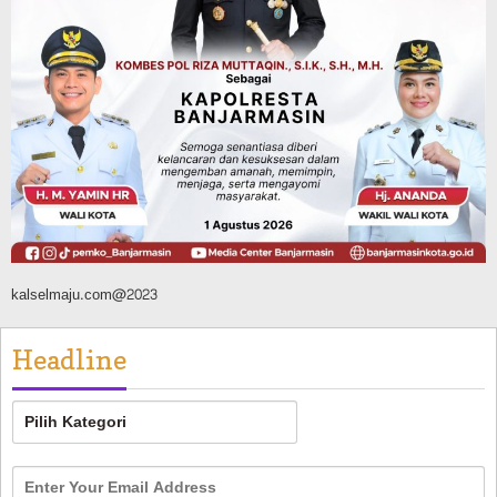
Agustus 6, 2026
Budaya & Pariwisata
Dinas Kehutanan Kalsel
Objek Wisata Tahura Mandiangin
Ditutup Sementara, Antisipasi
Kebarakan Hutan
Agustus 6, 2026
kalselmaju.com@2023
Headline
Headline