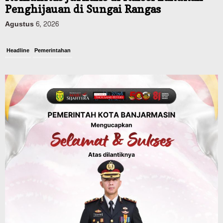
Sejumlah Lahan Pertanian Alami
Kekeringan Imbas Kemaru, Stok Pangan
di Kalsel Aman?
Agustus 6, 2026
Advertorial
Pemkab Balangan
Sambut HUT RI ke-81, Balangan Gelar
Turnamen Mini Soccer Piala Bupati Cup,
Berlangsung hingga 15 Agustus
Agustus 6, 2026
Advertorial
Pemkab Balangan
Balangan Juara 1 Lomba B2SA Kalsel, TP
PKK Desa Putat Basiun Andalkan Pangan
Lokal Labu dan Ubi