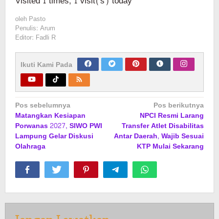
Visited 1 times, 1 visit(s) today
oleh
Pasto
Penulis: Arum
Editor: Fadli R
Ikuti Kami Pada
Navigasi
Pos sebelumnya
Pos berikutnya
Matangkan Kesiapan
NPCI Resmi Larang
pos
Porwanas 2027, SIWO PWI
Transfer Atlet Disabilitas
Lampung Gelar Diskusi
Antar Daerah, Wajib Sesuai
Olahraga
KTP Mulai Sekarang