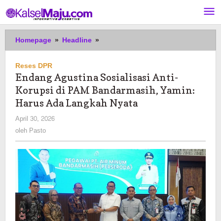
Lewati
ke
konten
Endang
Homepage
»
Headline
»
Agustina
Sosialisasi
Reses DPR
Anti-
Endang Agustina Sosialisasi Anti-
Korupsi
Korupsi di PAM Bandarmasih, Yamin:
di
PAM
Harus Ada Langkah Nyata
Bandarmasih,
oleh
April 30, 2026
Yamin:
Pasto
oleh
Pasto
Harus
Ada
Langkah
Nyata