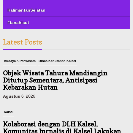
KalimantanSelatan
#tanahlaut
Budaya & Pariwisata
Dinas Kehutanan Kalsel
Latest Posts
Objek Wisata Tahura Mandiangin
Ditutup Sementara, Antisipasi
Kebarakan Hutan
Agustus 6, 2026
Kalsel
Kolaborasi dengan DLH Kalsel,
Komunitas Jurnalis di Kalsel Lakukan
Penghijauan di Sungai Rangas
Agustus 6, 2026
Headline
Pemerintahan