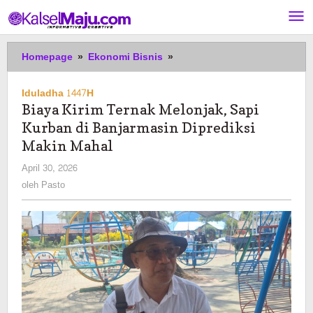
Lewati
ke
konten
Biaya
Homepage
»
Ekonomi Bisnis
»
Kirim
Ternak
Iduladha 1447H
Melonjak,
Biaya Kirim Ternak Melonjak, Sapi
Sapi
Kurban di Banjarmasin Diprediksi
Kurban
di
Makin Mahal
Banjarmasin
oleh
April 30, 2026
Diprediksi
Pasto
oleh
Pasto
Makin
Mahal