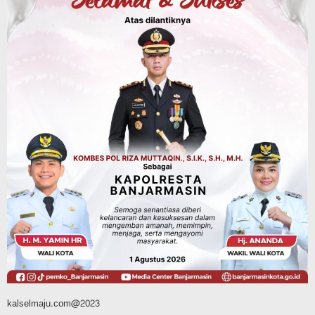
Delegasi Kementerian LH Kunjungi
Tanahlaut, Bupati Rahmat Paparkan
Potensi 363 Ribu Hektare Wilayah
Agustus 9, 2026
Advertorial
Pemkab Tanahlaut
Bupati Rahmat Buka Bupati Cup Basket
2026, Bidik Emas Porprov dan
Rencanakan Pindah Indoor 2027
Agustus 9, 2026
kalselmaju.com@2023