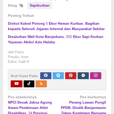
Ditag
Sapikurban
Posting Terkait
Dishut Kalsel Potong 5 Ekor Hewan Kurban, Bagikan
kepada Seluruh Jajaran Internal dan Masyarakat Sekitar
Disalurkan Wali Kota Banjarbaru, 300 Ekor Sapi Kurban
Yayasan Abdul Azis Halaby
oleh
Pasto
Penulis: Arum
Editor: Fadli R
Ikuti Kami Pada
Navigasi
Pos sebelumnya
Pos berikutnya
NPCI Desak Jaksa Agung
Perang Lawan Pungli
pos
Awasi Pembinaan Atlet
PPDB, Disdik Banjarmasin
Disabilitas, 34 Provinsi
Teken Komitmen Bersama