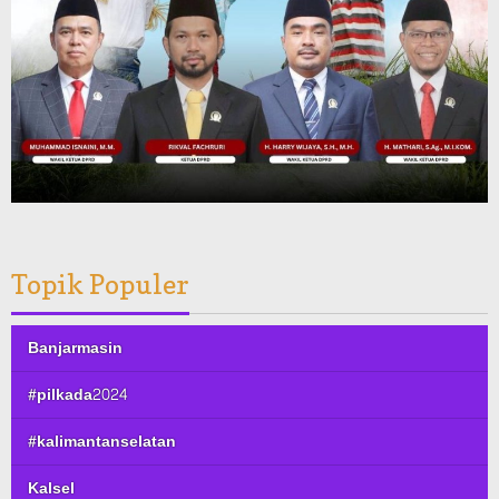
Topik Populer
Banjarmasin
#pilkada2024
#kalimantanselatan
Kalsel